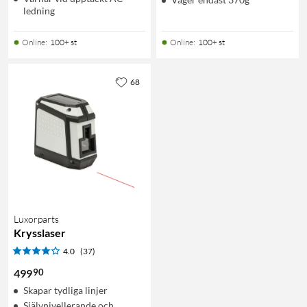
ledning
Online
:
100+ st
Online
:
100+ st
68
Luxorparts
Krysslaser
4.0
(37)
90
499
Skapar tydliga linjer
Självnivellerande och