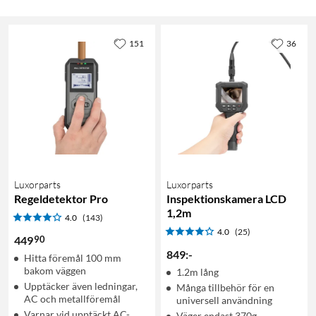
151
36
Luxorparts
Luxorparts
Regeldetektor Pro
Inspektionskamera LCD
1,2m
4.0
(143)
4.0
(25)
90
449
849
:
-
Hitta föremål 100 mm
bakom väggen
1.2m lång
Upptäcker även ledningar,
Många tillbehör för en
AC och metallföremål
universell användning
Varnar vid upptäckt AC-
Väger endast 370g