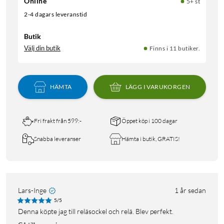
Online
5+ st
2-4 dagars leveranstid
Butik
Välj din butik
Finns i 11 butiker.
HÄMTA
LÄGG I VARUKORGEN
Fri frakt från 599:-
Öppet köp i 100 dagar
Snabba leveranser
Hämta i butik, GRATIS!
Lars-Inge
1 år sedan
5/5
Denna köpte jag till reläsockel och relä. Blev perfekt.