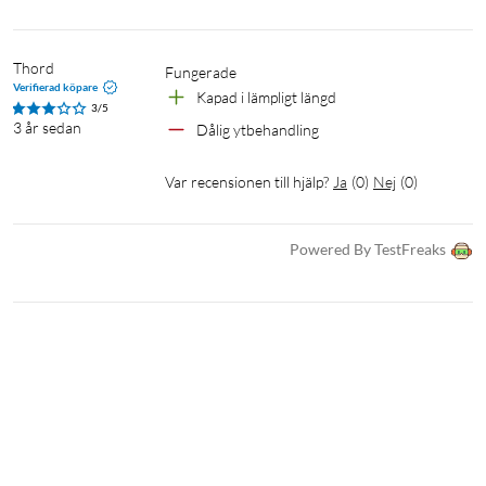
Thord
Fungerade
Verifierad köpare
Kapad i lämpligt längd
3/5
3 år sedan
Dålig ytbehandling 
Var recensionen till hjälp?
Ja
(
0
)
Nej
(
0
)
Powered By TestFreaks