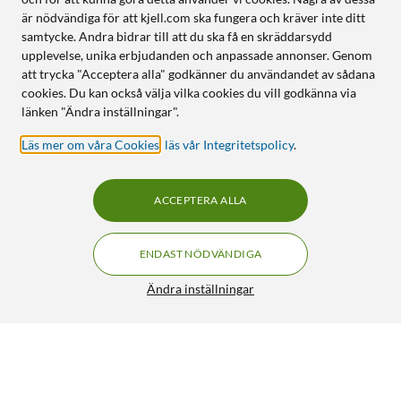
är nödvändiga för att kjell.com ska fungera och kräver inte ditt
samtycke. Andra bidrar till att du ska få en skräddarsydd
upplevelse, unika erbjudanden och anpassade annonser. Genom
att trycka "Acceptera alla" godkänner du användandet av sådana
cookies. Du kan också välja vilka cookies du vill godkänna via
länken "Ändra inställningar".
Läs mer om våra Cookies
,
läs vår Integritetspolicy
.
ACCEPTERA ALLA
ENDAST NÖDVÄNDIGA
Ändra inställningar
DIN-skena 86 mm
49:90
4/5
HÄMTA
LÄGG I VARUKORGEN