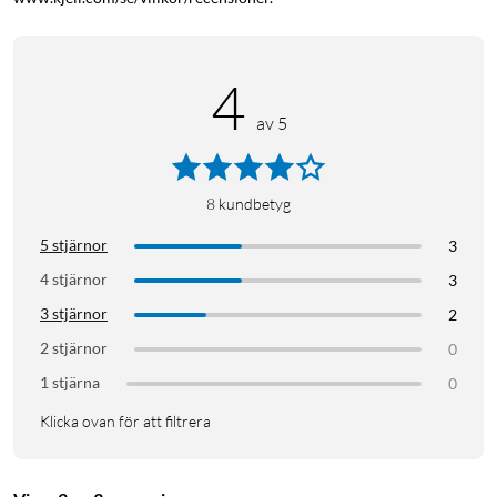
4
av 5
8
kundbetyg
5 stjärnor
3
4 stjärnor
3
3 stjärnor
2
2 stjärnor
0
1 stjärna
0
Klicka ovan för att filtrera