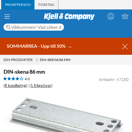
PRIVATPERSON
FÖRETAG
SOMMARREA - Upp till 50%
→
DIN-PRODUKTER
DIN-SKENA 86 MM
DIN-skena 86 mm
4.0
Artikelnr: 67150
(8 kundbetyg)
(1 fråga/svar)
|