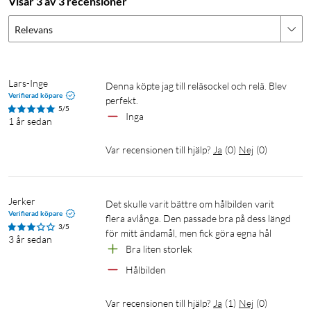
Visar 3 av 3 recensioner
Relevans
Lars-Inge
Denna köpte jag till reläsockel och relä. Blev 
Verifierad köpare
perfekt.
5/5
Inga
1 år sedan
Var recensionen till hjälp?
Ja
(
0
)
Nej
(
0
)
Jerker 
Det skulle varit bättre om hålbilden varit 
Verifierad köpare
flera avlånga. Den passade bra på dess längd 
3/5
för mitt ändamål, men fick göra egna hål 
3 år sedan
Bra liten storlek 
Hålbilden 
Var recensionen till hjälp?
Ja
(
1
)
Nej
(
0
)