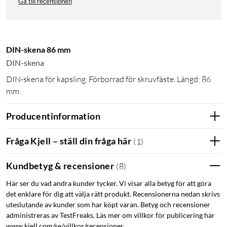
Gå till recensionen
DIN-skena 86 mm
DIN-skena
DIN-skena för kapsling. Förborrad för skruvfäste. Längd: 86
mm.
Producentinformation
Fråga Kjell – ställ din fråga här
(
1
)
Kundbetyg & recensioner
(
8
)
Här ser du vad andra kunder tycker. Vi visar alla betyg för att göra
det enklare för dig att välja rätt produkt. Recensionerna nedan skrivs
uteslutande av kunder som har köpt varan. Betyg och recensioner
administreras av TestFreaks. Läs mer om villkor för publicering här
www.kjell.com/se/villkor/recensioner.