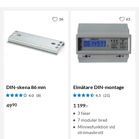
36
65
DIN-skena 86 mm
Elmätare DIN-montage
4.0
(8)
4.5
(21)
90
49
1 199
:
-
3 faser
7 moduler bred
Minnesfunktion vid
strömavbrott