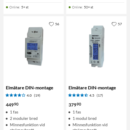
Online
:
5+ st
Online
:
50+ st
56
57
Elmätare DIN-montage
Elmätare DIN-montage
4.0
(19)
4.5
(17)
90
90
449
379
1 fas
1 fas
2 moduler bred
1 modul bred
Minnesfunktion vid
Minnesfunktion vid
strömavbrott
strömavbrott