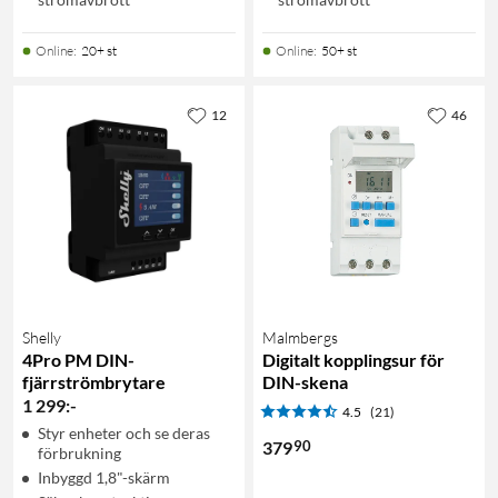
Online
:
20+ st
Online
:
50+ st
12
46
Shelly
Malmbergs
4Pro PM DIN-
Digitalt kopplingsur för
fjärrströmbrytare
DIN-skena
1 299
:
-
4.5
(21)
Styr enheter och se deras
90
379
förbrukning
Inbyggd 1,8"-skärm