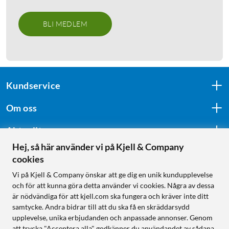
BLI MEDLEM
Kundservice
Om oss
Aktuellt
Hej, så här använder vi på Kjell & Company
cookies
Följ oss
Vi på Kjell & Company önskar att ge dig en unik kundupplevelse
och för att kunna göra detta använder vi cookies. Några av dessa
är nödvändiga för att kjell.com ska fungera och kräver inte ditt
samtycke. Andra bidrar till att du ska få en skräddarsydd
Handla från:
upplevelse, unika erbjudanden och anpassade annonser. Genom
att trycka "Acceptera alla" godkänner du användandet av sådana