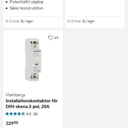
Potentialfri utgång
Säker konstruktion
Online
:
Ej i lager
Online
:
Ej i lager
25
Malmbergs
Installationskontaktor för
DIN-skena 2-pol, 20A
4.5
(8)
90
329