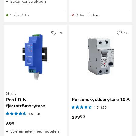
Säker konstruktion
Online
:
5+ st
Online
:
Ej i lager
14
27
Shelly
Personskyddsbrytare 10 A
Pro1 DIN-
fjärrströmbrytare
4.5
(23)
4.5
(3)
90
399
699
:
-
Styr enheter med mobilen