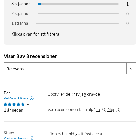
3 stjärnor
1
2 stjärnor
0
1 stjärna
0
Klicka ovan för att filtrera
Visar 3 av 8 recensioner
Relevans
Per H
Uppfyller de krav jag krävde 
Verifierad köpare
5/5
Var recensionen till hjälp?
Ja
(
0
)
Nej
(
0
)
1 år sedan
Steen
Liten och smidig att installera.
Verifierad köpare