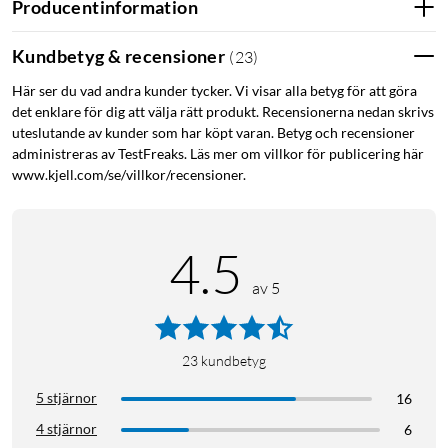
Producentinformation
Spänning230 V
Stötströmsäker3000A vid 8/20µs
Kundbetyg & recensioner
(
23
)
Temperaturområde-25°C till +40°C
TypA
Här ser du vad andra kunder tycker. Vi visar alla betyg för att göra
UtlösningskarakteristikC
det enklare för dig att välja rätt produkt. Recensionerna nedan skrivs
Utlösningsström30mA
uteslutande av kunder som har köpt varan. Betyg och recensioner
Åtdragsmoment2,5 Nm
administreras av TestFreaks. Läs mer om villkor för publicering här
www.kjell.com/se/villkor/recensioner.
4.5
av 5
23
kundbetyg
5 stjärnor
16
4 stjärnor
6