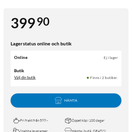
90
399
Lagerstatus online och butik
Online
Ej i lager
Butik
Välj din butik
Finns i 2 butiker.
HÄMTA
Fri frakt från 599:-
Öppet köp i 100 dagar
Snabba leveranser
Hämta i butik, GRATIS!