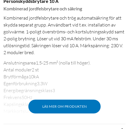
Personskyddsbrytare 10 A
Kombinerad jordfelsbrytare och säkring
Kombinerad jordfelsbrytare och trög automatsäkring för att
skydda separat grupp. Användbart vid t.ex. installation av
golvvärme. 1-poligt överströms- och kortslutningsskydd samt
2-polig brytning. Löser ut vid 30 mA felström. Under 30 ms
utlösningstid. Säkringen löser vid 10 A. Märkspänning: 230 V.
2 moduler bred.
Anslutningsarea1,5-25 mm² (nolla till höger).
Antal moduler2 st
Brytförmåga10kA
Egenförbrukning3,3W
Energibegränsningsklass3
Frekvens50Hz
KapslingsklassIP20
LÄS MER OM PRODUKTEN
Märkkortslutningsström10kA
Märkström10A
Poltal2