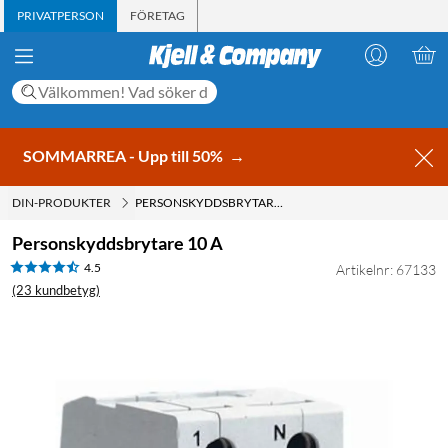
PRIVATPERSON
FÖRETAG
SOMMARREA - Upp till 50%
→
DIN-PRODUKTER
PERSONSKYDDSBRYTARE 10 A
Personskyddsbrytare 10 A
4.5
Artikelnr: 67133
(23 kundbetyg)