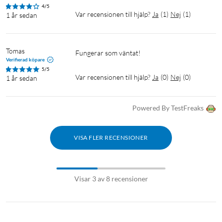
4/5
Var recensionen till hjälp?
Ja
(
1
)
Nej
(
1
)
1 år sedan
Tomas
Fungerar som väntat!
Verifierad köpare
5/5
Var recensionen till hjälp?
Ja
(
0
)
Nej
(
0
)
1 år sedan
Powered By TestFreaks
VISA FLER RECENSIONER
Visar 3 av 8 recensioner