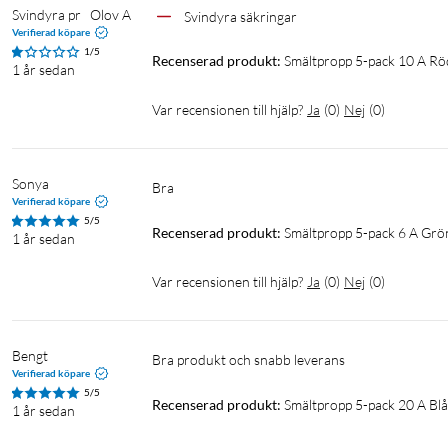
Svindyra pr   Olov A
Svindyra säkringar
Verifierad köpare
1/5
Recenserad produkt:
Smältpropp 5-pack 10 A Rö
1 år sedan
Var recensionen till hjälp?
Ja
(
0
)
Nej
(
0
)
Sonya
Bra 
Verifierad köpare
5/5
Recenserad produkt:
Smältpropp 5-pack 6 A Grö
1 år sedan
Var recensionen till hjälp?
Ja
(
0
)
Nej
(
0
)
Bengt
Bra produkt och snabb leverans
Verifierad köpare
5/5
Recenserad produkt:
Smältpropp 5-pack 20 A Blå
1 år sedan