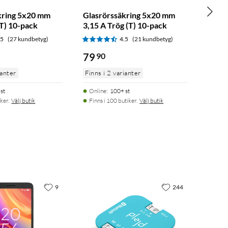
kring 5x20 mm
Glasrörssäkring 5x20 mm
(T) 10-pack
3,15 A Trög (T) 10-pack
.5
(27 kundbetyg)
4.5
(21 kundbetyg)
79
90
ianter
Finns i 2 varianter
st
Online
:
100+ st
ker.
Välj butik
Finns i 100 butiker.
Välj butik
9
244