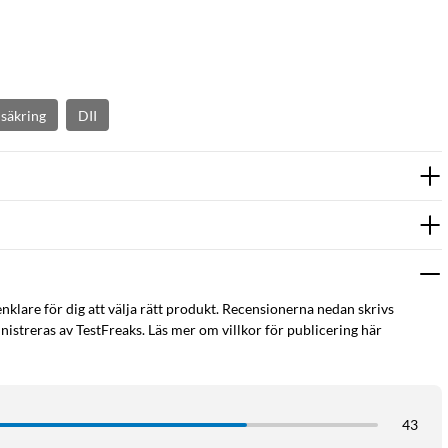
säkring
DII
enklare för dig att välja rätt produkt. Recensionerna nedan skrivs
istreras av TestFreaks. Läs mer om villkor för publicering här
43