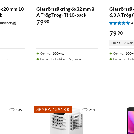
 5x20 mm 10
Glasrörssäkring 6x32 mm 8
Glasrörssä
ck
A Trög Trög (T) 10-pack
6,3 A Trög 
79
90
kundbetyg)
4
79
90
Finns i 2 var
Online
:
100+ st
Online
:
100+ 
 butik
Finns i 27 butiker.
Välj butik
Finns i 92 buti
SPARA 1591KR
139
211