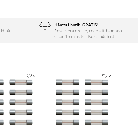
Hämta i butik, GRATIS!
tid på
Reservera online, redo att hämtas ut
efter 15 minuter. Kostnadsfritt!
0
2