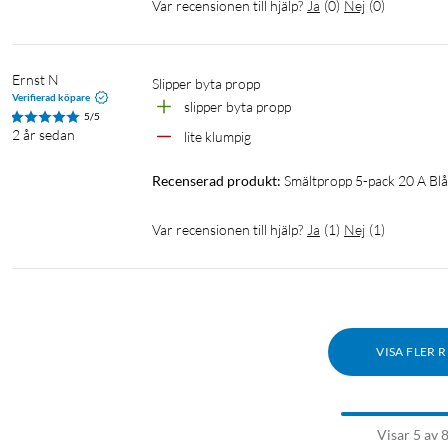
Var recensionen till hjälp?
Ja
(
0
)
Nej
(
0
)
Ernst N
slipper byta propp
Verifierad köpare
slipper byta propp
5/5
2 år sedan
lite klumpig
Recenserad produkt:
Smältpropp 5-pack 20 A Blå
Var recensionen till hjälp?
Ja
(
1
)
Nej
(
1
)
VISA FLER 
Visar 5 av 