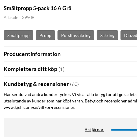
Smältpropp 5-pack 16 A Grå
Artikelnr: 39908
Smältpropp
Propp
Porslinssäkring
Säkring
Diazed
Producentinformation
Komplettera ditt köp
(
1
)
Kundbetyg & recensioner
(
60
)
Här ser du vad andra kunder tycker. Vi visar alla betyg för att göra det 
uteslutande av kunder som har köpt varan. Betyg och recensioner admin
www.kjell.com/se/villkor/recensioner.
5 stjärnor