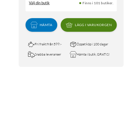
Välj din butik
Finns i 101 butiker.
HÄMTA
LÄGG I VARUKORGEN
Fri frakt från 599:-
Öppet köp i 100 dagar
Snabba leveranser
Hämta i butik, GRATIS!