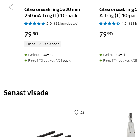
Glasrörssäkring 5x20 mm
Glasrörssäkring
250 mA Trög (T) 10-pack
A Trög (T) 10-pa
5.0
(11 kundbetyg)
4.5
(13 
79
90
79
90
Finns i 2 varianter
Online
:
100+ st
Online
:
50+ st
Finns i 73 butiker.
Välj butik
Finns i 74 butiker.
Välj
Senast visade
26