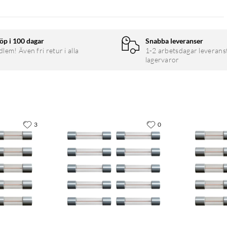
öp i 100 dagar
Snabba leveranser
em! Även fri retur i alla
1-2 arbetsdagar leverans
lagervaror
3
0