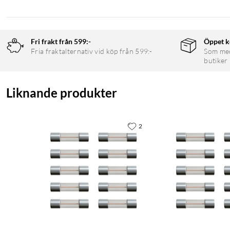
Fri frakt från 599:-
Öppet k
Fria fraktalternativ vid köp från 599:-
Som medl
butiker
Liknande produkter
2