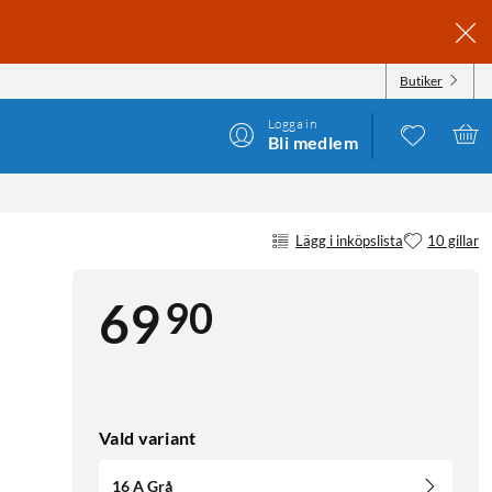
Butiker
Logga in
Bli medlem
Lägg i inköpslista
10 gillar
90
69
Vald variant
16 A Grå