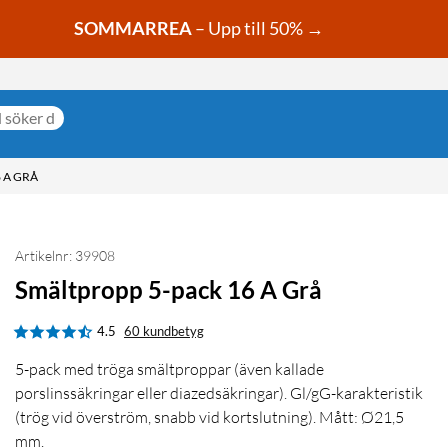
SOMMARREA
– Upp till 50% →
 A GRÅ
Artikelnr: 39908
Smältpropp 5-pack 16 A Grå
4.5
60 kundbetyg
5-pack med tröga smältproppar (även kallade
porslinssäkringar eller diazedsäkringar). Gl/gG-karakteristik
(trög vid överström, snabb vid kortslutning). Mått: Ø21,5
mm.