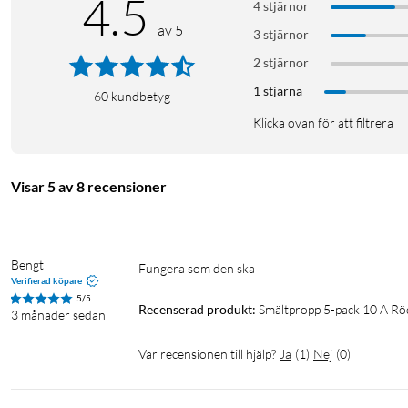
4.5
4 stjärnor
av 5
3 stjärnor
2 stjärnor
1 stjärna
60
kundbetyg
Klicka ovan för att filtrera
Visar 5 av 8 recensioner
Bengt
Fungera som den ska
Verifierad köpare
5/5
Recenserad produkt:
Smältpropp 5-pack 10 A Rö
3 månader sedan
Var recensionen till hjälp?
Ja
(
1
)
Nej
(
0
)