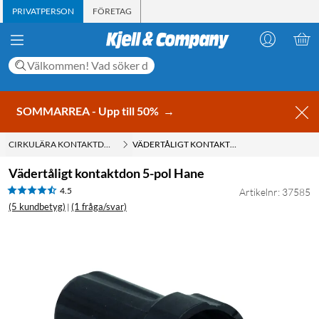
PRIVATPERSON
FÖRETAG
SOMMARREA - Upp till 50%
→
CIRKULÄRA KONTAKTDON
VÄDERTÅLIGT KONTAKTDON 5-POL HANE
Vädertåligt kontaktdon 5-pol Hane
4.5
Artikelnr: 37585
(5 kundbetyg)
(1 fråga/svar)
|