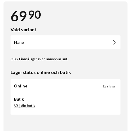
90
69
Vald variant
Hane
OBS. Finns i lager av en annan variant.
Lagerstatus online och butik
Online
Ej i lager
Butik
Välj din butik