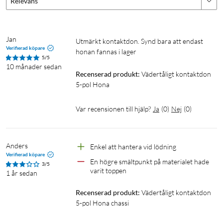
Relevans
Jan
Utmärkt kontaktdon. Synd bara att endast 
Verifierad köpare
honan fannas i lager
5/5
10 månader sedan
Recenserad produkt:
Vädertåligt kontaktdon 
5-pol Hona
Var recensionen till hjälp?
Ja
(
0
)
Nej
(
0
)
Anders
Enkel att hantera vid lödning
Verifierad köpare
En högre smältpunkt på materialet hade 
3/5
varit toppen
1 år sedan
Recenserad produkt:
Vädertåligt kontaktdon 
5-pol Hona chassi