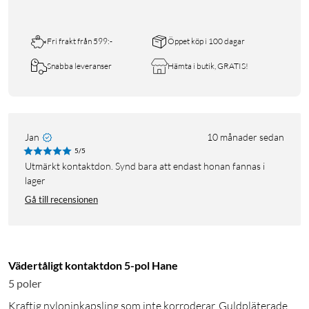
Fri frakt från 599:-
Öppet köp i 100 dagar
Snabba leveranser
Hämta i butik, GRATIS!
Jan
10 månader sedan
5/5
Utmärkt kontaktdon. Synd bara att endast honan fannas i
lager
Gå till recensionen
Vädertåligt kontaktdon 5-pol Hane
5 poler
Kraftig nyloninkapsling som inte korroderar. Guldpläterade