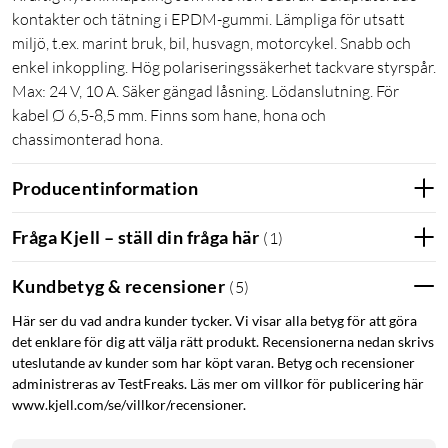
kontakter och tätning i EPDM-gummi. Lämpliga för utsatt
miljö, t.ex. marint bruk, bil, husvagn, motorcykel. Snabb och
enkel inkoppling. Hög polariseringssäkerhet tackvare styrspår.
Max: 24 V, 10 A. Säker gängad låsning. Lödanslutning. För
kabel Ø 6,5-8,5 mm. Finns som hane, hona och
chassimonterad hona.
Producentinformation
Fråga Kjell – ställ din fråga här
(
1
)
Kundbetyg & recensioner
(
5
)
Här ser du vad andra kunder tycker. Vi visar alla betyg för att göra
det enklare för dig att välja rätt produkt. Recensionerna nedan skrivs
uteslutande av kunder som har köpt varan. Betyg och recensioner
administreras av TestFreaks. Läs mer om villkor för publicering här
www.kjell.com/se/villkor/recensioner.