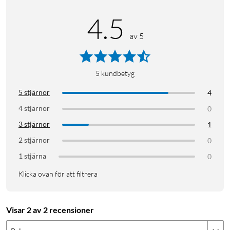
4.5
av 5
5
kundbetyg
5 stjärnor
4
4 stjärnor
0
3 stjärnor
1
2 stjärnor
0
1 stjärna
0
Klicka ovan för att filtrera
Visar 2 av 2 recensioner