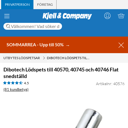
PRIVATPERSON
FÖRETAG
SOMMARREA - Upp till 50%
→
UTBYTES LÖDSPETSAR
DIBOTECH LÖDSPETS TILL 40570, 40745 OCH 40746 FLAT SNEDSTÄLLD
Dibotech Lödspets till 40570, 40745 och 40746 Flat
snedställd
4.5
Artikelnr: 40576
(81 kundbetyg)