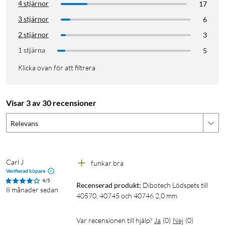
4 stjärnor
17
3 stjärnor
6
2 stjärnor
3
1 stjärna
5
Klicka ovan för att filtrera
Visar 3 av 30 recensioner
Relevans
Carl J
funkar bra
Verifierad köpare
4/5
Recenserad produkt:
Dibotech Lödspets till 
8 månader sedan
40570, 40745 och 40746 2,0 mm
Var recensionen till hjälp?
Ja
(
0
)
Nej
(
0
)