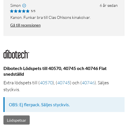
Simon
6 år sedan
5/5
Kanon. Funkar bra till Clas Ohlsons kinakolvar.
Gå till recensionen
Dibotech Lödspets till 40570, 40745 och 40746 Flat
snedställd
Extra lödspets till
(
40570
)
,
(
40745
)
och
(
40746
)
. Säljes
styckvis.
OBS: Ej flerpack. Säljes styckvis.
Lödspetsar