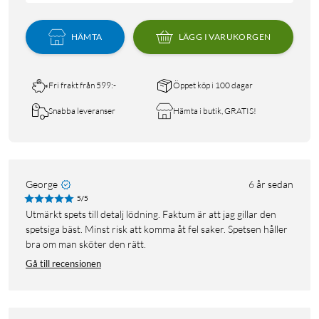
HÄMTA
LÄGG I VARUKORGEN
Fri frakt från 599:-
Öppet köp i 100 dagar
Snabba leveranser
Hämta i butik, GRATIS!
George
6 år sedan
5/5
Utmärkt spets till detalj lödning. Faktum är att jag gillar den
spetsiga bäst. Minst risk att komma åt fel saker. Spetsen håller
bra om man sköter den rätt.
Gå till recensionen