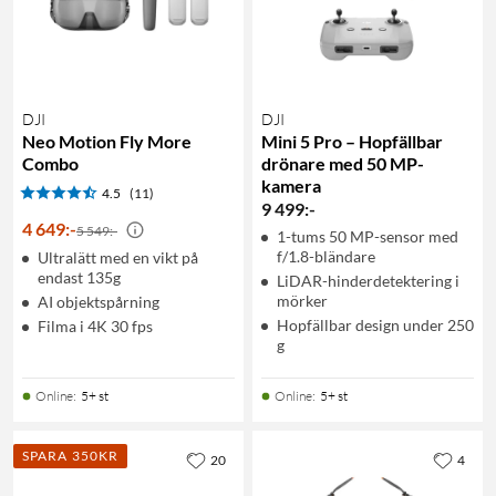
DJI
DJI
Neo Motion Fly More
Mini 5 Pro – Hopfällbar
Combo
drönare med 50 MP-
kamera
4.5
(11)
9 499
:
-
4 649
:
-
5 549:-
1-tums 50 MP-sensor med
f/1.8-bländare
Ultralätt med en vikt på
endast 135g
LiDAR-hinderdetektering i
mörker
AI objektspårning
Hopfällbar design under 250
Filma i 4K 30 fps
g
Online
:
5+ st
Online
:
5+ st
SPARA 350KR
20
4