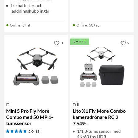
Tre batterier och
laddningshubb ingår
Online
:
5+ st
Online
:
50+ st
NYHET
0
2
DJI
DJI
Mini 5 Pro Fly More
Lito X1 Fly More Combo
Combo med 50 MP 1-
kameradrönare RC 2
tumssensor
7 649
:
-
1/1,3-tums sensor med
5.0
(3)
4K/60 fps HDR