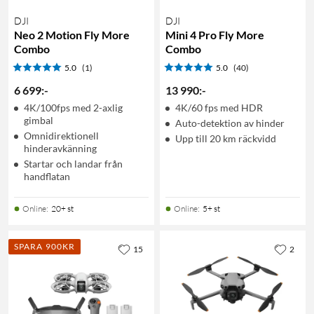
DJI
DJI
Neo 2 Motion Fly More
Mini 4 Pro Fly More
Combo
Combo
5.0
(1)
5.0
(40)
6 699
:
-
13 990
:
-
4K/100fps med 2-axlig
4K/60 fps med HDR
gimbal
Auto-detektion av hinder
Omnidirektionell
Upp till 20 km räckvidd
hinderavkänning
Startar och landar från
handflatan
Online
:
20+ st
Online
:
5+ st
SPARA 900KR
15
2