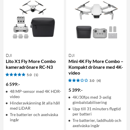
DJI
DJI
Lito X1 Fly More Combo
Mini 4K Fly More Combo –
kameradrönare RC-N3
Kompakt drönare med 4K-
video
5.0
(1)
3.0
(4)
6 599
:
-
5 399
:
-
48 MP-sensor med 4K HDR-
video
4K/30fps med 3-axlig
gimbalstabilisering
Hinderavkänning åt alla håll
med LiDAR
Upp till 31 minuters flygtid
per batteri
Tre batterier och axelväska
ingår
Tre batterier, laddhubb och
axelväska ingår