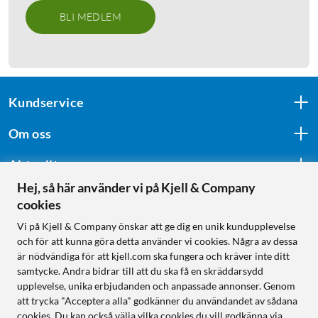
BLI MEDLEM
Kundservice
Om oss
Aktuellt
Hej, så här använder vi på Kjell & Company
cookies
Följ oss
Vi på Kjell & Company önskar att ge dig en unik kundupplevelse
och för att kunna göra detta använder vi cookies. Några av dessa
är nödvändiga för att kjell.com ska fungera och kräver inte ditt
samtycke. Andra bidrar till att du ska få en skräddarsydd
Handla från:
upplevelse, unika erbjudanden och anpassade annonser. Genom
att trycka "Acceptera alla" godkänner du användandet av sådana
Sverige
cookies. Du kan också välja vilka cookies du vill godkänna via