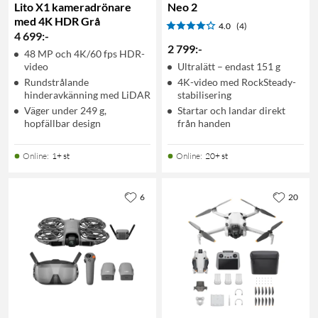
Lito X1 kameradrönare
Neo 2
med 4K HDR Grå
4.0
(4)
4 699
:
-
2 799
:
-
48 MP och 4K/60 fps HDR-
video
Ultralätt – endast 151 g
Rundstrålande
4K-video med RockSteady-
hinderavkänning med LiDAR
stabilisering
Väger under 249 g,
Startar och landar direkt
hopfällbar design
från handen
Online
:
1+ st
Online
:
20+ st
6
20