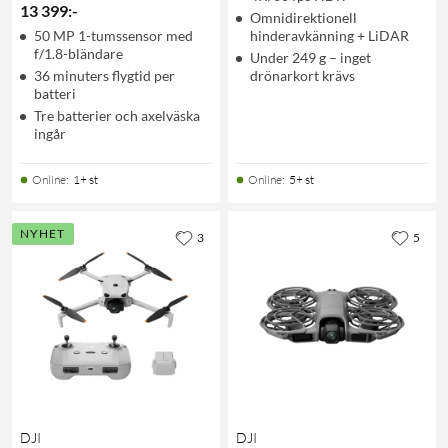
13 399
:
-
Omnidirektionell
50 MP 1-tumssensor med
hinderavkänning + LiDAR
f/1.8-bländare
Under 249 g – inget
36 minuters flygtid per
drönarkort krävs
batteri
Tre batterier och axelväska
ingår
Online
:
1+ st
Online
:
5+ st
NYHET
3
5
DJI
DJI