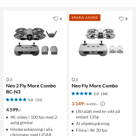
SPARA 650KR
6
8
DJI
DJI
Neo 2 Fly More Combo
Neo Fly More Combo
RC-N3
5.0
(34)
5.0
(11)
3 149
:
-
3 799:-
4 599
:
-
Ultralätt med en vikt på
endast 135g
4K-video i 100 fps med 2-
axlig gimbal
AI objektspårning
Hinderavkänning i alla
Filma i 4K 30 fps
riktningar med LiDAR