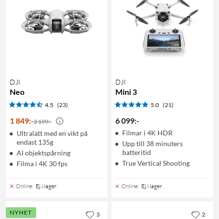
DJI
DJI
Neo
Mini 3
4.5
(23)
5.0
(21)
1 849
:
-
6 099
:
-
2 199:-
Filmar i 4K HDR
Ultralätt med en vikt på
endast 135g
Upp till 38 minuters
batteritid
AI objektspårning
True Vertical Shooting
Filma i 4K 30 fps
Online
:
Ej i lager
Online
:
Ej i lager
NYHET
3
2