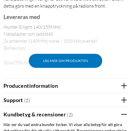
detta görs med en knapptryckning på radions front.
Levereras med
Hunter E-light 140/155MHz
Nätadapter och laddställ
2x antenner (140MHz norsk / 155MHz svensk)
Bältesclips
LÄS MER OM PRODUKTEN
Specifikationer
Frekvensområde: 136–174 MHz
Uteffekt: 5 W
Producentinformation
Kanalplatser: 4000 st (16 kanalgrupper med 250 kanalplatser
per kanalgrupp)
Support
(
2
)
IP-klass: IP54
Temperaturområde: -20 - +55°C
Kundbetyg & recensioner
(
2
)
Vikt: 280 g
Här ser du vad andra kunder tycker. Vi visar alla betyg för att göra
Jakt
det enklare för dig att välja rätt produkt. Recensionerna nedan skrivs