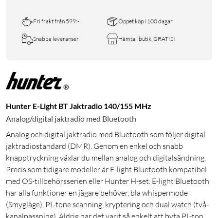
Fri frakt från 599:-
Öppet köp i 100 dagar
Snabba leveranser
Hämta i butik, GRATIS!
Hunter E-Light BT Jaktradio 140/155 MHz
Analog/digital jaktradio med Bluetooth
Analog och digital jaktradio med Bluetooth som följer digital
jaktradiostandard (DMR). Genom en enkel och snabb
knapptryckning växlar du mellan analog och digitalsändning.
Precis som tidigare modeller är E-light Bluetooth kompatibel
med OS-tillbehörsserien eller Hunter H-set. E-light Bluetooth
har alla funktioner en jägare behöver, bla whispermode
(Smygläge), PL-tone scanning, kryptering och dual watch (två-
kanalpassning). Aldrig har det varit så enkelt att byta PL-ton,