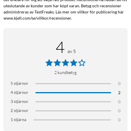
uteslutande av kunder som har köpt varan. Betyg och recensioner
administreras av TestFreaks. Läs mer om villkor för publicering här
www.kjell.com/se/villkor/recensioner.
4
av 5
2
kundbetyg
5 stjärnor
0
4 stjärnor
2
3 stjärnor
0
2 stjärnor
0
1 stjärna
0