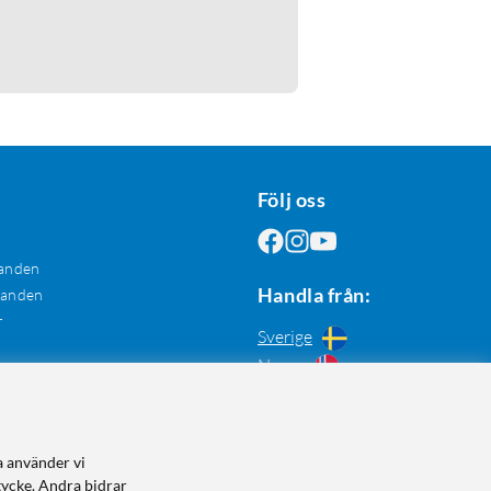
Följ oss
anden
Handla från:
danden
r
Sverige
Norge
a använder vi
tycke. Andra bidrar