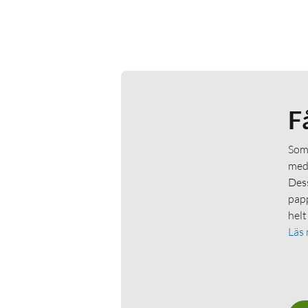
F
Som 
medl
Dess
papp
helt
Läs