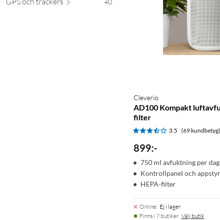
GPS och tra
ckers
40
Cleverio
AD100 Kompakt luftavf
filter
3.5
(69 kundbetyg
899
:
-
750 ml avfuktning per dag
Kontrollpanel och appsty
HEPA-filter
Online
:
Ej i lager
Finns i 7 butiker.
Välj butik