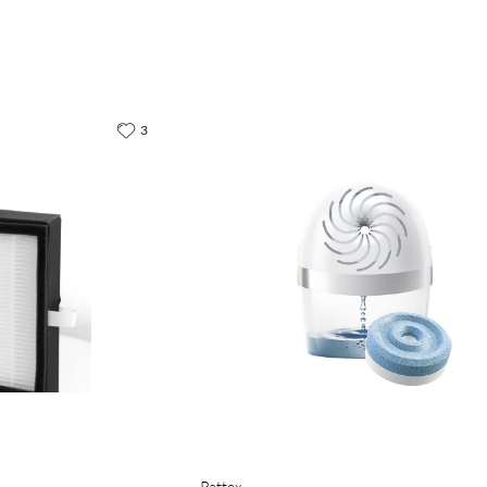
3
Pattex