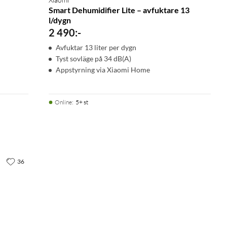
Smart Dehumidifier Lite – avfuktare 13
l/dygn
2 490
:
-
Avfuktar 13 liter per dygn
Tyst sovläge på 34 dB(A)
Appstyrning via Xiaomi Home
Online
:
5+ st
36