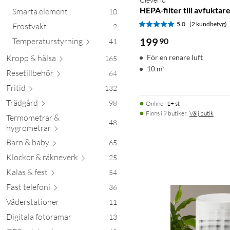
HEPA-filter till avfuktar
Smarta element
10
5.0
(2 kundbetyg)
Frostvakt
2
Temperatursty
rning
199
90
41
Kropp &
hälsa
För en renare luft
165
10 m²
Resetill
behör
64
Fritid
132
Trä
dgård
98
Online
:
1+ st
Finns i 9 butiker.
Välj butik
Termometrar &
48
hygrom
etrar
Barn &
baby
65
Klockor & räkn
everk
25
Kalas &
fest
54
Fast tel
efoni
36
Väderstationer
11
Digitala fotoramar
13