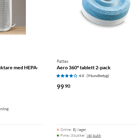
Pattex
uktare med HEPA-
Aero 360° tablett 2-pack
4.0
(9 kundbetyg)
)
99
90
rning
Online
:
Ej i lager
Finns i 3 butiker.
Välj butik