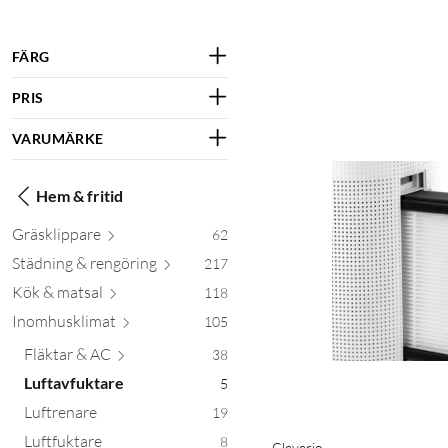
FÄRG
PRIS
VARUMÄRKE
Hem & fritid
Gräskli
ppare
62
Städning & reng
öring
217
Kök & m
atsal
118
Inomhusk
limat
105
Fläktar
& AC
38
Luftavfuktare
5
Luftrenare
19
Luftfuktare
8
Cleverio