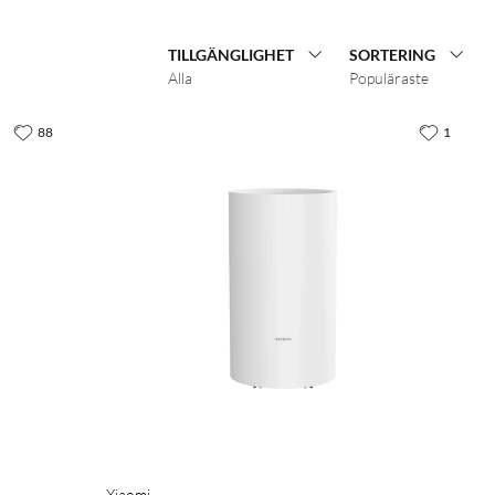
TILLGÄNGLIGHET
SORTERING
Alla
Populäraste
88
1
Xiaomi