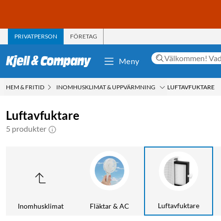
PRIVATPERSON
FÖRETAG
Meny
HEM & FRITID
INOMHUSKLIMAT & UPPVÄRMNING
LUFTAVFUKTARE
Luftavfuktare
5 produkter
Luftavfuktare
Inomhusklimat
Fläktar & AC