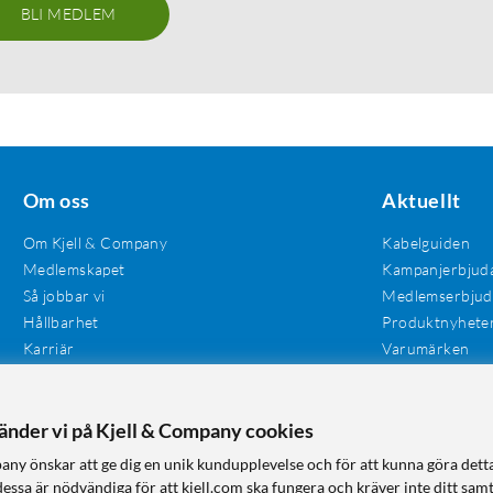
BLI MEDLEM
Om oss
Aktuellt
Om Kjell & Company
Kabelguiden
Medlemskapet
Kampanjerbjud
Så jobbar vi
Medlemserbju
Hållbarhet
Produktnyhete
Karriär
Varumärken
Våra butiker
Investerare
Tillgänglighet
vänder vi på Kjell & Company cookies
any önskar att ge dig en unik kundupplevelse och för att kunna göra dett
dessa är nödvändiga för att kjell.com ska fungera och kräver inte ditt sam