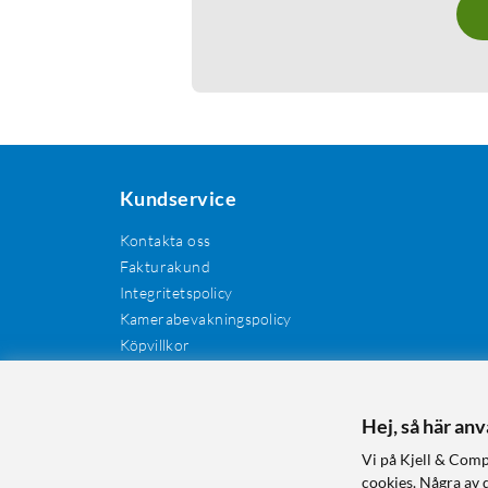
Kundservice
Kontakta oss
Fakturakund
Integritetspolicy
Kamerabevakningspolicy
Köpvillkor
Återkallelser
Cookies
Recensioner
Hej, så här an
Manualer och drivrutiner
Vi på Kjell & Comp
Retur och reklamation
cookies. Några av 