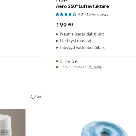
e
Aero 360° Luftavfuktare
4.0
(15 kundbetyg)
199
90
Neutraliserar dålig lukt
Helt tyst (passiv)
Inbyggd vattenbehållare
Online
:
1 st
Finns i 11 butiker.
Välj butik
35