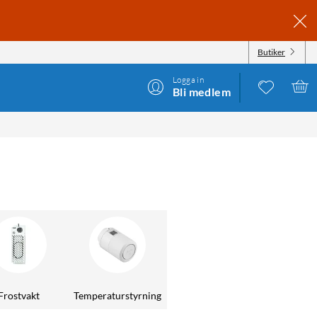
Butiker
Logga in
Bli medlem
Frostvakt
Temperaturstyrning