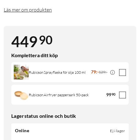
Läs mer om produkten
90
449
Komplettera ditt köp
79
:
-
129:-
Rubicson Sprayflaska för olja 100 ml
99
90
Rubicson Airfryer pappersark 50-pack
Lagerstatus online och butik
Online
Ej i lager