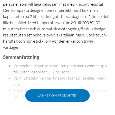
personer som vill laga hälsosam mat med krispigt resultat.
Den kompakta designen passar perfekt i små kök, men
kapaciteten på 2 liter räcker gott till vardagens måltider i det
lilla hushållet. Med temperaturval från 80 till 200 °C, 30
minuters timer och automatisk avstängning får du krispiga
resultat utan att behöva övervaka tillagningen. Cool-touch-
handtag och non-stick-korg gör den enkel och trygg i
vardagen.
Sammanfattning
Kompakt airfryer som tar liten plats men rymmer upp
till 2 liter, lagom för 1–2 personer.
Varmluftstekniken ger krispig yta med lite eller ingen
olja.
Enkel att använda – ställ in temperatur och tid, resten
LÄS MER OM PRODUKTEN
sköter sig själv.
Cool-touch-hölje och automatisk avstängning ger trygg
användning.