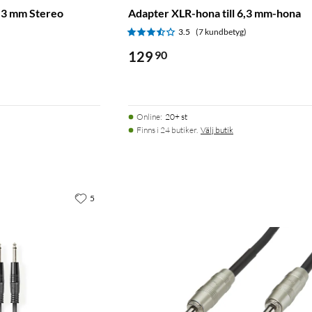
6,3 mm Stereo
Adapter XLR-hona till 6,3 mm-hona
)
3.5
(7 kundbetyg)
129
90
Online
:
20+ st
Finns i 24 butiker.
Välj butik
5