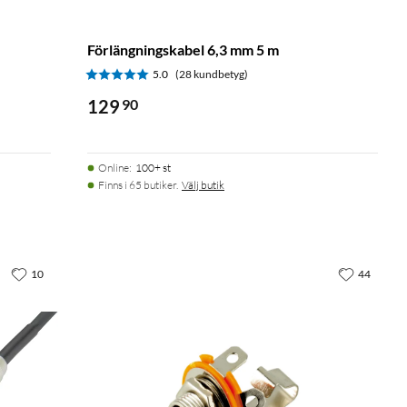
Förlängningskabel 6,3 mm 5 m
5.0
(28 kundbetyg)
129
90
Online
:
100+ st
Finns i 65 butiker.
Välj butik
10
44