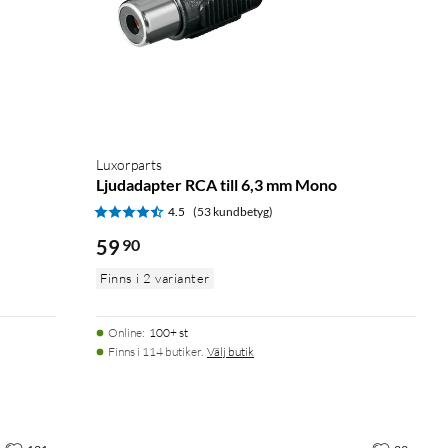
Luxorparts
Ljudadapter RCA till 6,3 mm Mono
4.5
(53 kundbetyg)
59
90
Finns i 2 varianter
Online
:
100+ st
Finns i 114 butiker.
Välj butik