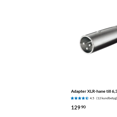
Adapter XLR-hane till 6
4.5
(12 kundbetyg
129
90