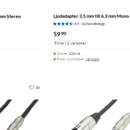
Ljudadapter 3,5 mm till 6,3 mm Mono
 mm Stereo
4.5
(63 kundbetyg)
)
59
90
Finns i 2 varianter
Online
:
100+ st
Finns i 114 butiker.
Välj butik
20