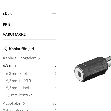
FÄRG
PRIS
VARUMÄRKE
Kablar för ljud
Kablar till högt
alare
28
6,3 mm
45
6,3 mm-kablar
9
6,3 mm till XLR
5
6,3 mm-adapter
16
6,3mm-kontakt
10
AUX-
kabel
83
Subwooferkablar
7