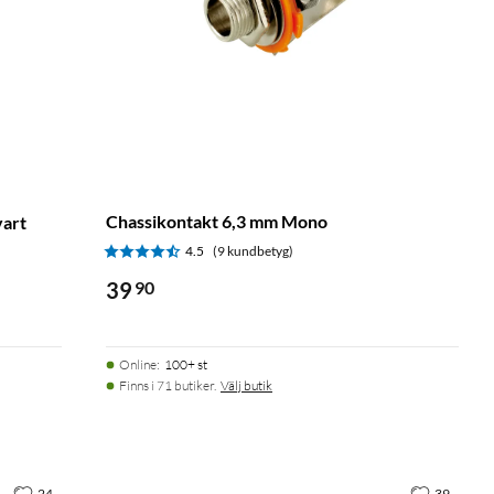
Chassikontakt 6,3 mm Mono
vart
4.5
(9 kundbetyg)
39
90
Online
:
100+ st
Finns i 71 butiker.
Välj butik
24
39