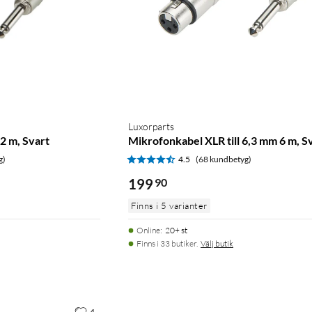
Luxorparts
2 m, Svart
Mikrofonkabel XLR till 6,3 mm 6 m, S
g)
4.5
(68 kundbetyg)
199
90
Finns i 5 varianter
Online
:
20+ st
Finns i 33 butiker.
Välj butik
4