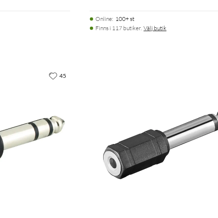
Online
:
100+ st
Finns i 117 butiker.
Välj butik
45