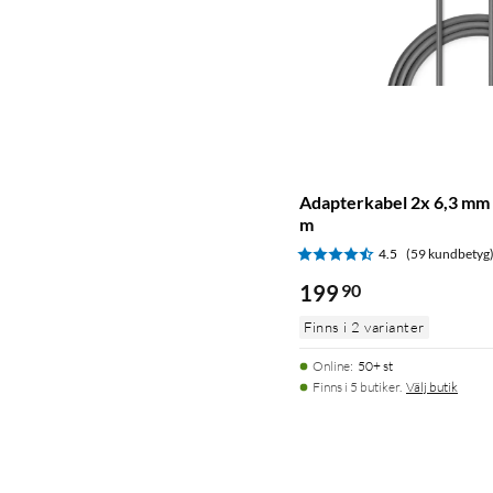
Adapterkabel 2x 6,3 mm t
m
4.5
(59 kundbetyg
199
90
Finns i 2 varianter
Online
:
50+ st
Finns i 5 butiker.
Välj butik