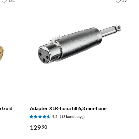
131
29
o Guld
Adapter XLR-hona till 6,3 mm-hane
4.5
(13 kundbetyg)
129
90