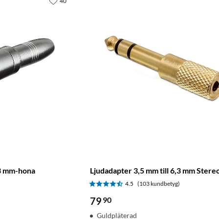
40
,3 mm-hona
Ljudadapter 3,5 mm till 6,3 mm Stere
)
4.5
(103 kundbetyg)
79
90
Guldpläterad