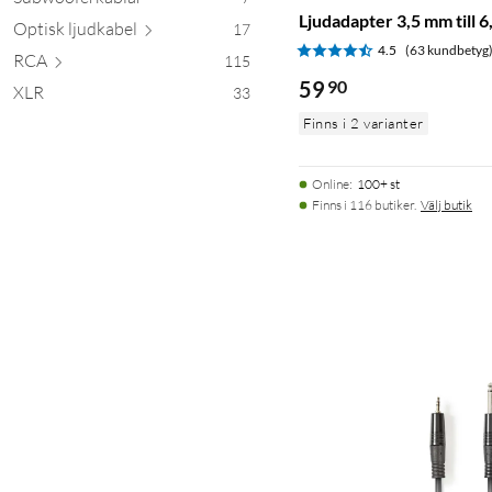
Ljudadapter 3,5 mm till 
Optisk ljud
kabel
17
4.5
(63 kundbetyg
RCA
115
59
90
XLR
33
Finns i 2 varianter
Online
:
100+ st
Finns i 116 butiker.
Välj butik