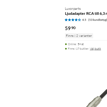
Luxorparts
Ljudadapter RCA till 6,3
4.5
(53 kundbetyg
59
90
Finns i 2 varianter
Online
:
5+ st
Finns i 19 butiker.
Välj butik