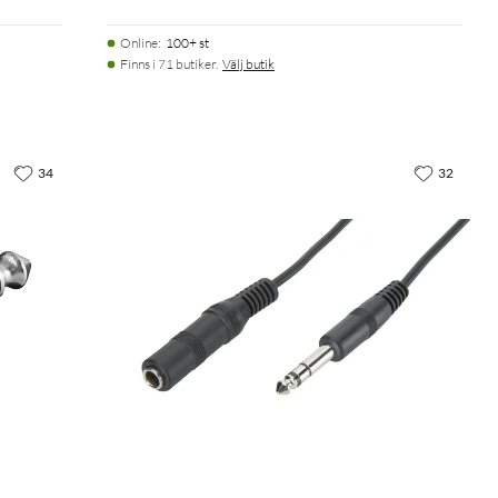
Online
:
100+ st
Finns i 71 butiker.
Välj butik
34
32