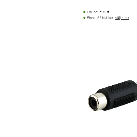
Online
:
50+ st
Finns i 68 butiker.
Välj butik