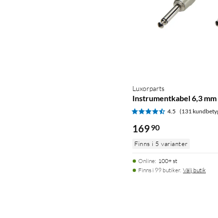
Luxorparts
Instrumentkabel 6,3 mm 
4.5
(131 kundbety
169
90
Finns i 5 varianter
Online
:
100+ st
Finns i 99 butiker.
Välj butik