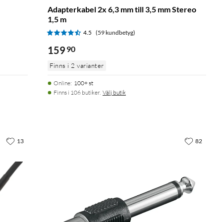
Adapterkabel 2x 6,3 mm till 3,5 mm Stereo
1,5 m
4.5
(59 kundbetyg)
159
90
Finns i 2 varianter
Online
:
100+ st
Finns i 106 butiker.
Välj butik
13
82