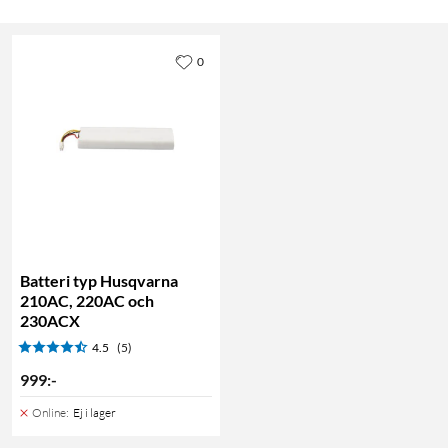
0
Batteri typ Husqvarna
210AC, 220AC och
230ACX
4.5
(5)
999
:
-
Online
:
Ej i lager