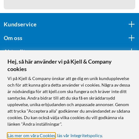
Kundservice
Om oss
Aktuellt
Hej, så här använder vi på Kjell & Company
cookies
Följ oss
Vi på Kjell & Company önskar att ge dig en unik kundupplevelse
och för att kunna göra detta använder vi cookies. Några av dessa
är nödvändiga för att kjell.com ska fungera och kräver inte ditt
samtycke. Andra bidrar till att du ska få en skräddarsydd
Handla från:
upplevelse, unika erbjudanden och anpassade annonser. Genom
att trycka "Acceptera alla" godkänner du användandet av sådana
Sverige
cookies. Du kan också välja vilka cookies du vill godkänna via
Norge
länken "Ändra inställningar".
Läs mer om våra Cookies
,
läs vår Integritetspolicy
.