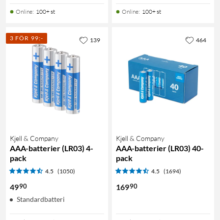
Online
:
100+ st
Online
:
100+ st
3 FÖR 99:-
139
464
Kjell & Company
Kjell & Company
AAA-batterier (LR03) 4-
AAA-batterier (LR03) 40-
pack
pack
4.5
(1050)
4.5
(1694)
90
90
49
169
Standardbatteri