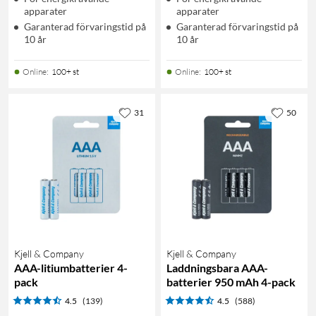
apparater
apparater
Garanterad förvaringstid på
Garanterad förvaringstid på
10 år
10 år
Online
:
100+ st
Online
:
100+ st
31
50
Kjell & Company
Kjell & Company
AAA-litiumbatterier 4-
Laddningsbara AAA-
pack
batterier 950 mAh 4-pack
4.5
(139)
4.5
(588)