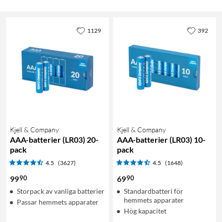
1129
392
Kjell & Company
Kjell & Company
AAA-batterier (LR03) 20-
AAA-batterier (LR03) 10-
pack
pack
4.5
(3627)
4.5
(1648)
90
90
99
69
Storpack av vanliga batterier
Standardbatteri för
hemmets apparater
Passar hemmets apparater
Hög kapacitet