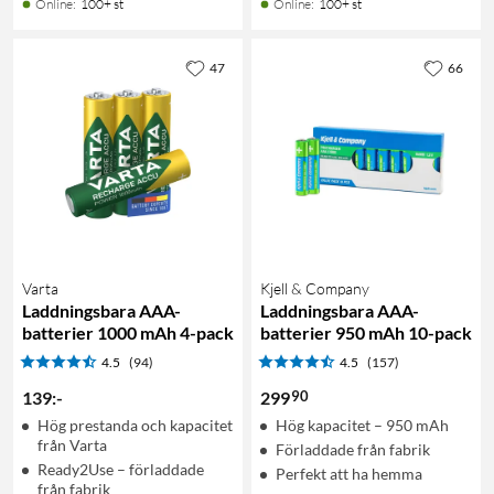
Online
:
100+ st
Online
:
100+ st
47
66
Varta
Kjell & Company
Laddningsbara AAA-
Laddningsbara AAA-
batterier 1000 mAh 4-pack
batterier 950 mAh 10-pack
4.5
(94)
4.5
(157)
90
139
:
-
299
Hög prestanda och kapacitet
Hög kapacitet – 950 mAh
från Varta
Förladdade från fabrik
Ready2Use – förladdade
Perfekt att ha hemma
från fabrik