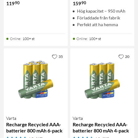
90
90
119
159
Hög kapacitet – 950 mAh
Förladdade från fabrik
Perfekt att ha hemma
Online
:
100+ st
Online
:
100+ st
35
20
Varta
Varta
Recharge Recycled AAA-
Recharge Recycled AAA-
batterier 800 mAh 6-pack
batterier 800 mAh 4-pack