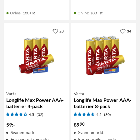
Online
:
100+ st
Online
:
100+ st
28
34
Varta
Varta
Longlife Max Power AAA-
Longlife Max Power AAA-
batterier 4-pack
batterier 8-pack
4.5
(32)
4.5
(30)
90
59
:
-
89
Svanenmärkt
Svanenmärkt
För energikrävande
För energikrävande