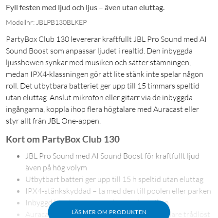
Fyll festen med ljud och ljus – även utan eluttag.
Modellnr: JBLPB130BLKEP
PartyBox Club 130 levererar kraftfullt JBL Pro Sound med AI
Sound Boost som anpassar ljudet i realtid. Den inbyggda
ljusshowen synkar med musiken och sätter stämningen,
medan IPX4-klassningen gör att lite stänk inte spelar någon
roll. Det utbytbara batteriet ger upp till 15 timmars speltid
utan eluttag. Anslut mikrofon eller gitarr via de inbyggda
ingångarna, koppla ihop flera högtalare med Auracast eller
styr allt från JBL One-appen.
Kort om PartyBox Club 130
JBL Pro Sound med AI Sound Boost för kraftfullt ljud
även på hög volym
Utbytbart batteri ger upp till 15 h speltid utan eluttag
IPX4-stänkskyddad – ta med den till poolen eller parken
Inbyggd ljusshow som synkar med musiken
LÄS MER OM PRODUKTEN
Auracast för att koppla ihop flera JBL-högtalare trådlöst