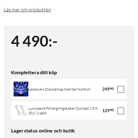
Läs mer om produkten
4 490
:
-
Komplettera ditt köp
249
90
Ledsavers Discolampa med fjärrkontroll
Luxorparts Förlängningskabel Ojordad 2,5 m
129
90
(EU) 2-pack
Lagerstatus online och butik