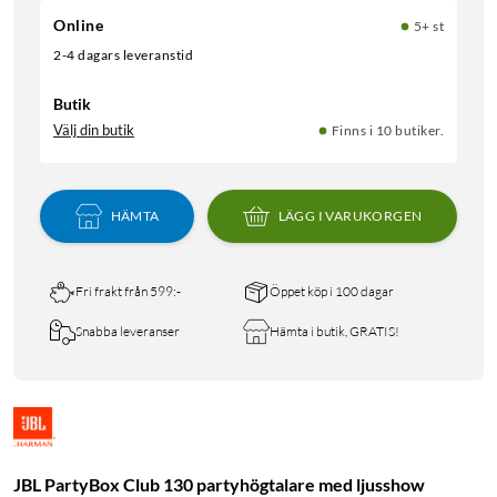
Online
5+ st
2-4 dagars leveranstid
Butik
Välj din butik
Finns i 10 butiker.
HÄMTA
LÄGG I VARUKORGEN
Fri frakt från 599:-
Öppet köp i 100 dagar
Snabba leveranser
Hämta i butik, GRATIS!
JBL PartyBox Club 130 partyhögtalare med ljusshow