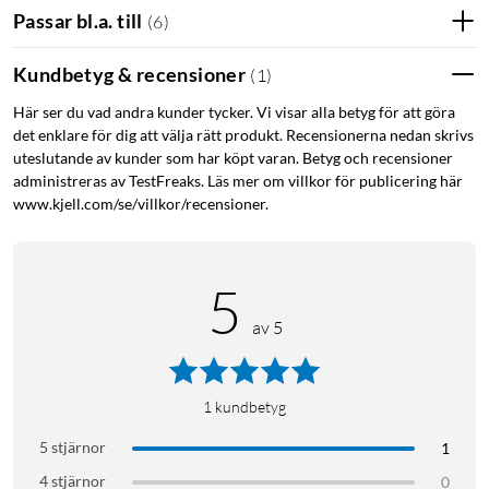
Passar bl.a. till
(
6
)
Olika delar av slingan kan lysa i olika färger samtidigt. Det gör
att ljuset följer bildens komposition, inte bara en
Kundbetyg & recensioner
(
1
)
genomsnittsfärg. Resultatet är ett mer verklighetstroget och
uppslukande surroundljus.
Här ser du vad andra kunder tycker. Vi visar alla betyg för att göra
det enklare för dig att välja rätt produkt. Recensionerna nedan skrivs
Enkel montering
uteslutande av kunder som har köpt varan. Betyg och recensioner
administreras av TestFreaks. Läs mer om villkor för publicering här
www.kjell.com/se/villkor/recensioner.
Slingan levereras med strömadapter och monteringsfästen.
Den fästs längs TV:ns kant och ansluts till strömadaptern.
Ljusslingan kan varken kapas eller förlängas – välj rätt storlek
5
efter TV:ns diagonalmått. 55-tumsslingan rekommenderas för
TV-apparater på 55 till 60 tum.
av 5
Kompatibilitet
1
kundbetyg
Fungerar med Alexa, Google Home, Apple HomeKit, Samsung
5 stjärnor
1
SmartThings och Matter. Kommunicerar via Bluetooth och
4 stjärnor
0