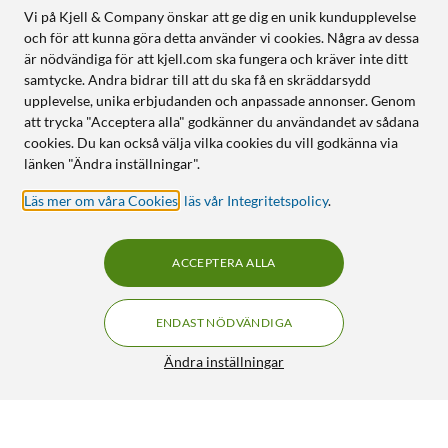
Vi på Kjell & Company önskar att ge dig en unik kundupplevelse
och för att kunna göra detta använder vi cookies. Några av dessa
är nödvändiga för att kjell.com ska fungera och kräver inte ditt
samtycke. Andra bidrar till att du ska få en skräddarsydd
upplevelse, unika erbjudanden och anpassade annonser. Genom
att trycka "Acceptera alla" godkänner du användandet av sådana
cookies. Du kan också välja vilka cookies du vill godkänna via
länken "Ändra inställningar".
Läs mer om våra Cookies
,
läs vår Integritetspolicy
.
ACCEPTERA ALLA
ENDAST NÖDVÄNDIGA
Ändra inställningar
Philips Hue Play Gradient Lightstrip för TV 65"
FRI FRAKT
5/5
2 539:-