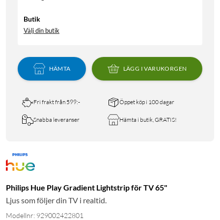
Butik
Välj din butik
HÄMTA
LÄGG I VARUKORGEN
Fri frakt från 599:-
Öppet köp i 100 dagar
Snabba leveranser
Hämta i butik, GRATIS!
Philips Hue Play Gradient Lightstrip för TV 65"
Ljus som följer din TV i realtid.
Modellnr: 929002422801