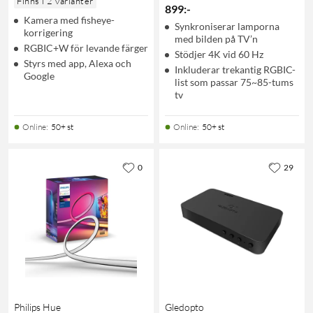
Finns i 2 varianter
899
:
-
Kamera med fisheye-
Synkroniserar lamporna
korrigering
med bilden på TV’n
RGBIC+W för levande färger
Stödjer 4K vid 60 Hz
Styrs med app, Alexa och
Inkluderar trekantig RGBIC-
Google
list som passar 75~85-tums
tv
Online
:
50+ st
Online
:
50+ st
0
29
Philips Hue
Gledopto