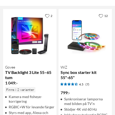
2
12
Govee
WiZ
TV Backlight 3 Lite 55–65
Sync box starter kit
tum
55"-65"
1 049
:
-
4.5
(7)
Finns i 2 varianter
799
:
-
Kamera med fisheye-
Synkroniserar lamporna
korrigering
med bilden på TV’n
RGBIC+W för levande färger
Stödjer 4K vid 60 Hz
Styrs med app, Alexa och
Inkluderar trekantig RGBIC-