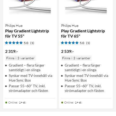
Philips Hue
Philips Hue
Play Gradient Lightstrip
Play Gradient Lightstrip
för TV 55"
för TV 65"
5.0
(1)
5.0
(1)
2 319
:
-
2 539
:
-
Finns i 3 varianter
Finns i 3 varianter
Gradient – flera färger
Gradient – flera färger
samtidigt i en slinga
samtidigt i en slinga
Synkar med TV-innehåll via
Synkar med TV-innehåll via
Hue Sync Box
Hue Sync Box
Passar 55–60" TV, inkl.
Passar 55–60" TV, inkl.
strömadapter och fästen
strömadapter och fästen
Online
:
1+ st
Online
:
1+ st