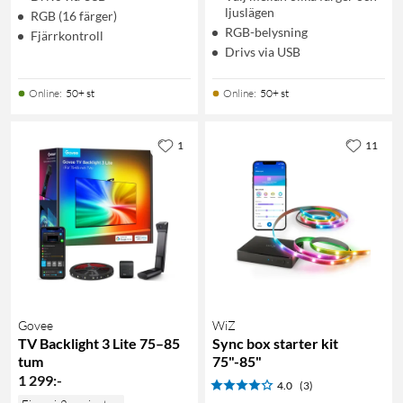
ljuslägen
RGB (16 färger)
RGB-belysning
Fjärrkontroll
Drivs via USB
Online
:
50+ st
Online
:
50+ st
1
11
Govee
WiZ
TV Backlight 3 Lite 75–85
Sync box starter kit
tum
75"-85"
1 299
:
-
4.0
(3)