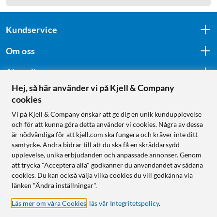
Kundservice
Om oss
Aktuellt
Hej, så här använder vi på Kjell & Company
cookies
Följ oss
Vi på Kjell & Company önskar att ge dig en unik kundupplevelse
och för att kunna göra detta använder vi cookies. Några av dessa
är nödvändiga för att kjell.com ska fungera och kräver inte ditt
samtycke. Andra bidrar till att du ska få en skräddarsydd
Handla från:
upplevelse, unika erbjudanden och anpassade annonser. Genom
att trycka "Acceptera alla" godkänner du användandet av sådana
Sverige
cookies. Du kan också välja vilka cookies du vill godkänna via
Norge
länken "Ändra inställningar".
Läs mer om våra Cookies
,
läs vår Integritetspolicy
.