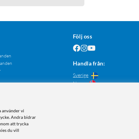
Följ oss
anden
Handla från:
danden
r
Sverige
Norge
a använder vi
tycke. Andra bidrar
enom att trycka
ies du vill