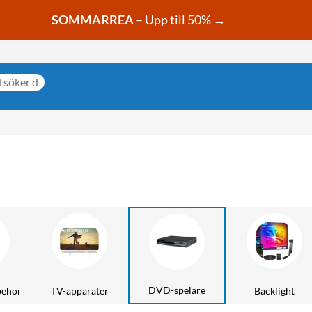
SOMMARREA
– Upp till 50% →
DVD-spelare
behör
TV-apparater
Backlight