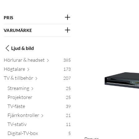
PRIS
VARUMÄRKE
Ljud & bild
Hörlurar & he
adset
385
Högt
alare
173
TV & till
behör
207
Stre
aming
25
Projektorer
25
TV-fäste
39
Fjärrkontr
oller
21
TV-stativ
11
Digital-TV-box
5
Denver