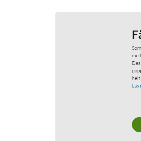
F
Som 
medl
Dess
papp
helt
Läs