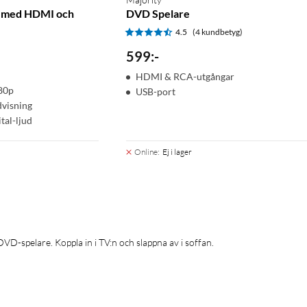
 med HDMI och
DVD Spelare
4.5
(4 kundbetyg)
)
599
:
-
HDMI & RCA-utgångar
80p
USB-port
dvisning
tal-ljud
Online
:
Ej i lager
D-spelare. Koppla in i TV:n och slappna av i soffan.