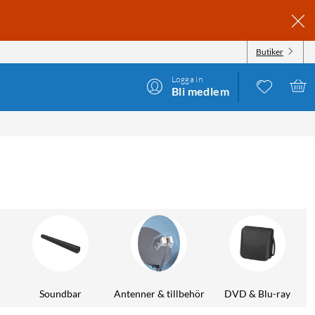
Butiker
Logga in
Bli medlem
Soundbar
Antenner & tillbehör
DVD & Blu-ray