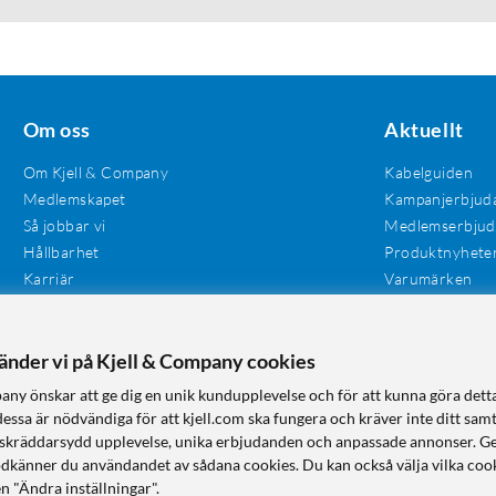
Om oss
Aktuellt
Om Kjell & Company
Kabelguiden
Medlemskapet
Kampanjerbjud
Så jobbar vi
Medlemserbju
Hållbarhet
Produktnyhete
Karriär
Varumärken
Våra butiker
Investerare
Tillgänglighet
vänder vi på Kjell & Company cookies
any önskar att ge dig en unik kundupplevelse och för att kunna göra dett
dessa är nödvändiga för att kjell.com ska fungera och kräver inte ditt sam
 en skräddarsydd upplevelse, unika erbjudanden och anpassade annonser. G
odkänner du användandet av sådana cookies. Du kan också välja vilka cook
n "Ändra inställningar".