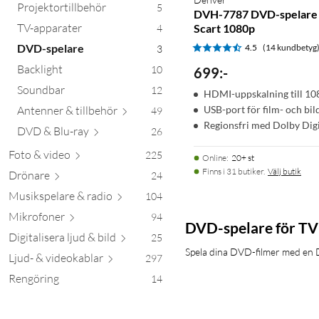
Projektortillbehör
5
DVH-7787 DVD-spelare
TV-apparater
Scart 1080p
4
DVD-spelare
4.5
(14 kundbetyg
3
Backlight
10
699
:
-
Soundbar
12
HDMI-uppskalning till 10
Antenner & till
behör
USB-port för film- och bil
49
Regionsfri med Dolby Digi
DVD & Bl
u-ray
26
Foto &
video
225
Online
:
20+ st
Finns i 31 butiker.
Välj butik
Drönare
24
Musikspelare &
radio
104
Mikro
foner
94
DVD-spelare för TV
Digitalisera ljud &
bild
25
Spela dina DVD-filmer med en DV
Ljud- & videok
ablar
297
Rengöring
14