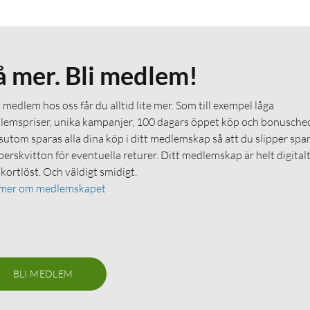
å mer. Bli medlem!
medlem hos oss får du alltid lite mer. Som till exempel låga
emspriser, unika kampanjer, 100 dagars öppet köp och bonuschec
utom sparas alla dina köp i ditt medlemskap så att du slipper spa
erskvitton för eventuella returer. Ditt medlemskap är helt digital
 kortlöst. Och väldigt smidigt.
 mer om medlemskapet
BLI MEDLEM