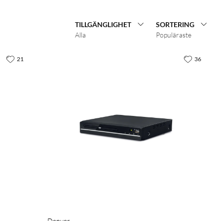
TILLGÄNGLIGHET
SORTERING
Alla
Populäraste
21
36
Denver