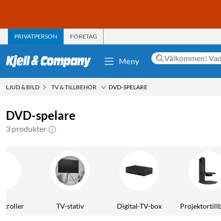
PRIVATPERSON
FÖRETAG
Meny
LJUD & BILD
TV & TILLBEHÖR
DVD-SPELARE
DVD-spelare
3 produkter
ntroller
TV-stativ
Digital-TV-box
Projektortill