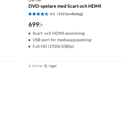
DVD-spelare med Scart och HDMI
4.5
(192 kundbetyg)
699
:
-
Scart- och HDMI-anslutning
USB-port för mediauppspelning
Full HD (1920x1080p)
Online
:
Ej i lager