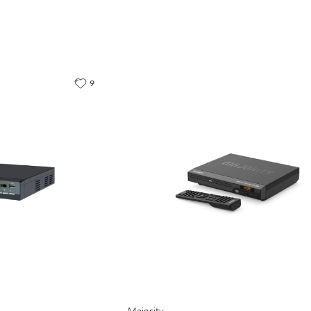
9
Majority