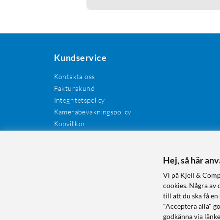
Kundservice
Kontakta oss
Fakturakund
Integritetspolicy
Kamerabevakningspolicy
Köpvillkor
Återkallelser
Cookies
Recensioner
Hej, så här an
Manualer och drivrutiner
Vi på Kjell & Comp
Retur och reklamation
cookies. Några av 
till att du ska få
"Acceptera alla" g
godkänna via länke