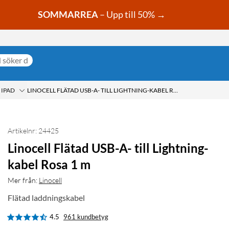
SOMMARREA
– Upp till 50% →
 IPAD
LINOCELL FLÄTAD USB-A- TILL LIGHTNING-KABEL ROSA 1 M
Artikelnr: 24425
Linocell Flätad USB-A- till Lightning-
kabel Rosa 1 m
Mer från:
Linocell
Flätad laddningskabel
4.5
961 kundbetyg