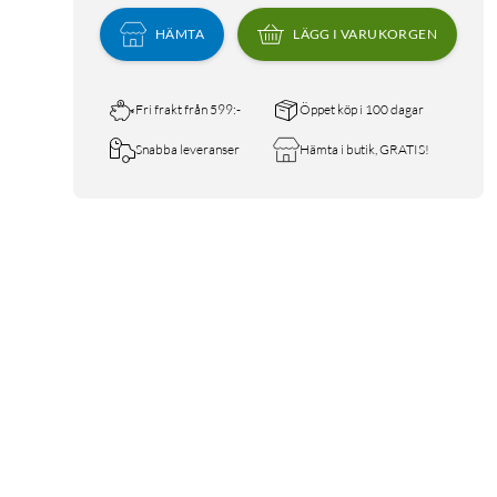
HÄMTA
LÄGG I VARUKORGEN
Fri frakt från 599:-
Öppet köp i 100 dagar
Snabba leveranser
Hämta i butik, GRATIS!