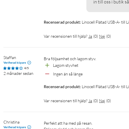
in till oss i butik 
Recenserad produkt:
Linocell Flätad USB-A- till 
Var recensionen till hjälp?
Ja
(
0
)
Nej
(
0
)
Staffan
Bra följsamhet och lagom styv.
Verifierad köpare
Lagom styvhet
4/5
2 månader sedan
Ingen än så länge
Recenserad produkt:
Linocell Flätad USB-A- till 
Var recensionen till hjälp?
Ja
(
0
)
Nej
(
0
)
Christina
Perfekt att ha med på resan.

Verifierad köpare