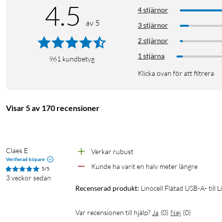
4.5
4 stjärnor
av 5
3 stjärnor
2 stjärnor
1 stjärna
961
kundbetyg
Klicka ovan för att filtrera
Visar 5 av 170 recensioner
Claes E
Verkar rubust
Verifierad köpare
Kunde ha varit en halv meter längre 
5/5
3 veckor sedan
Recenserad produkt:
Linocell Flätad USB-A- till 
Var recensionen till hjälp?
Ja
(
0
)
Nej
(
0
)