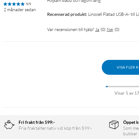
Följsam sladd och lagom lång.
5/5
2 månader sedan
Recenserad produkt:
Linocell Flätad USB-A- till 
Var recensionen till hjälp?
Ja
(
0
)
Nej
(
0
)
VISA FLER 
Visar 5 av 1
Fri frakt från 599:-
Öppet k
Fria fraktalternativ vid köp från 599:-
Som medl
butiker