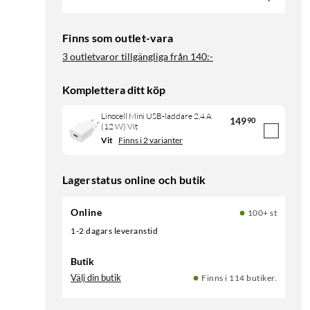
Finns som outlet-vara
3 outletvaror tillgängliga från
140:-
Komplettera ditt köp
Linocell Mini USB-laddare 2,4 A
149
90
(12 W) Vit
Vit
Finns i 2 varianter
Lagerstatus online och butik
Online
100+ st
1-2 dagars leveranstid
Butik
Välj din butik
Finns i 114 butiker.