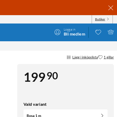
Butiker
Logga in
Bli medlem
Lägg i inköpslista
1 gillar
90
199
Vald variant
Rosa 1 m