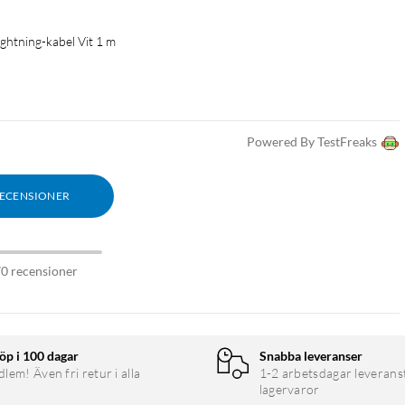
Lightning-kabel Vit 1 m
Powered By TestFreaks
RECENSIONER
70 recensioner
öp i 100 dagar
Snabba leveranser
em! Även fri retur i alla
1-2 arbetsdagar leverans
lagervaror