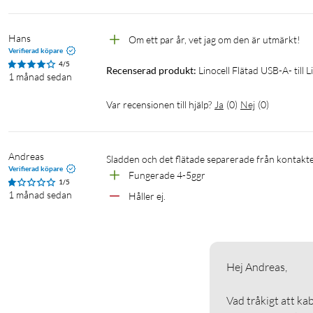
Hans
Om ett par år, vet jag om den är utmärkt!
Verifierad köpare
4/5
Recenserad produkt:
Linocell Flätad USB-A- till 
1 månad sedan
Var recensionen till hjälp?
Ja
(
0
)
Nej
(
0
)
Andreas
Sladden och det flätade separerade från kontakt
Verifierad köpare
Fungerade 4-5ggr
1/5
1 månad sedan
Håller ej.
Hej Andreas, 

Vad tråkigt att ka