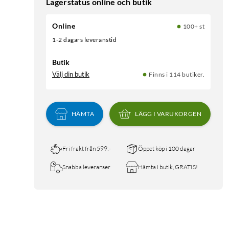
Lagerstatus online och butik
Online
100+ st
1-2 dagars leveranstid
Butik
Välj din butik
Finns i 114 butiker.
HÄMTA
LÄGG I VARUKORGEN
Fri frakt från 599:-
Öppet köp i 100 dagar
Snabba leveranser
Hämta i butik, GRATIS!