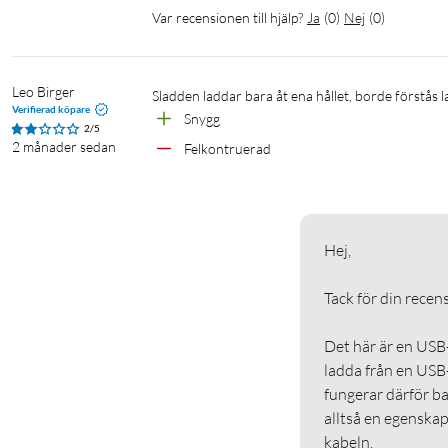
Var recensionen till hjälp?
Ja
(
0
)
Nej
(
0
)
Leo Birger
Sladden laddar bara åt ena hållet, borde förstås la
Verifierad köpare
Snygg
2/5
2 månader sedan
Felkontruerad
Hej,

Tack för din recensio
Det här är en USB-C
ladda från en USB-
fungerar därför bar
alltså en egenskap
kabeln.