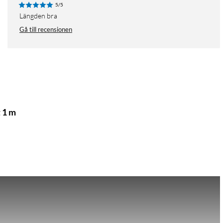
5/5
Längden bra
Gå till recensionen
t 1 m