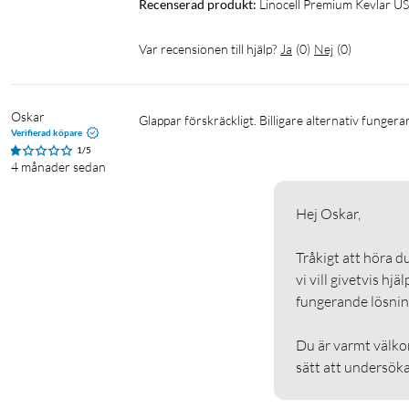
Recenserad produkt:
Linocell Premium Kevlar USB
Var recensionen till hjälp?
Ja
(
0
)
Nej
(
0
)
Oskar
Glappar förskräckligt. Billigare alternativ fungera
Verifierad köpare
1/5
4 månader sedan
Hej Oskar,

Tråkigt att höra du
vi vill givetvis hj
fungerande lösning.
Du är varmt välkom
sätt att undersöka