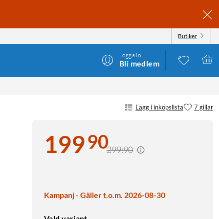
Butiker
Logga in
Bli medlem
Lägg i inköpslista
7 gillar
90
199
299:90
Kampanj - Gäller t.o.m. 2026-08-30
Vald variant