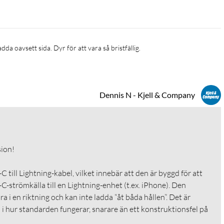
dda oavsett sida. Dyr för att vara så bristfällig. 
Dennis N - Kjell & Company
n!

 till Lightning-kabel, vilket innebär att den är byggd för att 
C-strömkälla till en Lightning-enhet (t.ex. iPhone). Den 
a i en riktning och kan inte ladda “åt båda hållen”. Det är 
 i hur standarden fungerar, snarare än ett konstruktionsfel på 