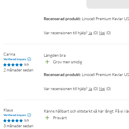
Recenserad produkt:
Linocell Premium Kevlar USB
Var recensionen till hjälp?
Ja
(
0
)
Nej
(
0
)
Carina
Längden bra
Verifierad köpare
Grov men smidig
5/5
2 månader sedan
Recenserad produkt:
Linocell Premium Kevlar USB
Var recensionen till hjälp?
Ja
(
0
)
Nej
(
0
)
Klaus
Känns hållbart och slitstarkt så här långt. Få si i 
Verifierad köpare
Prisvärt 
5/5
3 månader sedan