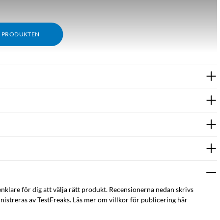
M PRODUKTEN
enklare för dig att välja rätt produkt. Recensionerna nedan skrivs
istreras av TestFreaks. Läs mer om villkor för publicering här
-C till Lightning. MFI-licensierad Lightning-kontakt. Stöd för