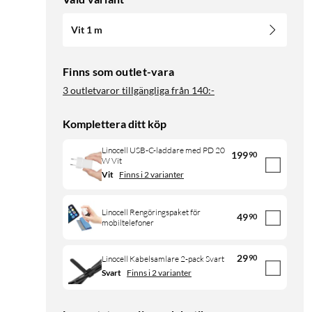
Vit 1 m
Finns som outlet-vara
3 outletvaror tillgängliga från
140:-
Komplettera ditt köp
Linocell USB-C-laddare med PD 20
199
90
W Vit
Vit
Finns i 2 varianter
Linocell Rengöringspaket för
49
90
mobiltelefoner
29
90
Linocell Kabelsamlare 2-pack Svart
Svart
Finns i 2 varianter