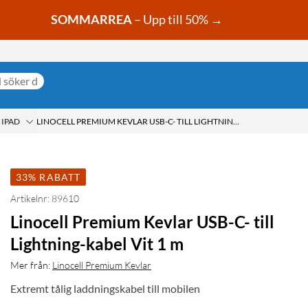
SOMMARREA
– Upp till 50% →
 IPAD
LINOCELL PREMIUM KEVLAR USB-C- TILL LIGHTNING-KABEL VIT 1 M
33% RABATT
Artikelnr: 89610
Linocell Premium Kevlar USB-C- till
Lightning-kabel Vit 1 m
Mer från:
Linocell Premium Kevlar
Extremt tålig laddningskabel till mobilen