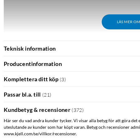
LÄS MER O
Teknisk information
Producentinformation
Komplettera ditt köp
(
3
)
Passar bl.a. till
(
21
)
Kundbetyg & recensioner
(
372
)
Här ser du vad andra kunder tycker. Vi visar alla betyg för att göra det 
uteslutande av kunder som har köpt varan. Betyg och recensioner admin
www.kjell.com/se/villkor/recensioner.
För laddning av t.ex. iPhone och iPad med Lightning-kontakt. USB