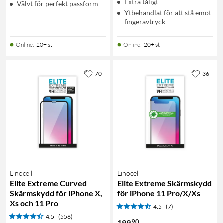
Extra tåligt
Välvt för perfekt passform
Ytbehandlat för att stå emot
fingeravtryck
Online
:
20+ st
Online
:
20+ st
70
36
Linocell
Linocell
Elite Extreme Curved
Elite Extreme Skärmskydd
Skärmskydd för iPhone X,
för iPhone 11 Pro/X/Xs
Xs och 11 Pro
4.5
(7)
4.5
(556)
90
199