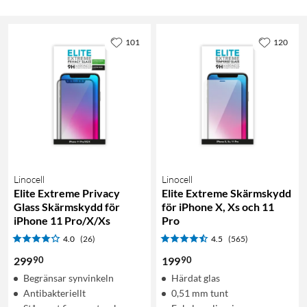
101
120
Linocell
Linocell
Elite Extreme Privacy
Elite Extreme Skärmskydd
Glass Skärmskydd för
för iPhone X, Xs och 11
iPhone 11 Pro/X/Xs
Pro
4.0
(26)
4.5
(565)
90
90
299
199
Begränsar synvinkeln
Härdat glas
Antibakteriellt
0,51 mm tunt