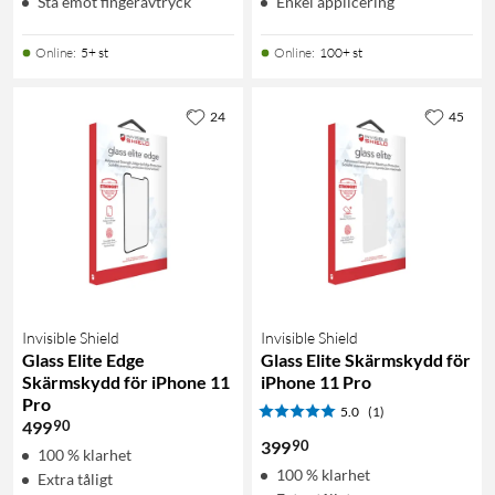
Stå emot fingeravtryck
Enkel applicering
Online
:
5+ st
Online
:
100+ st
24
45
Invisible Shield
Invisible Shield
Glass Elite Edge
Glass Elite Skärmskydd för
Skärmskydd för iPhone 11
iPhone 11 Pro
Pro
5.0
(1)
90
499
90
399
100 % klarhet
100 % klarhet
Extra tåligt