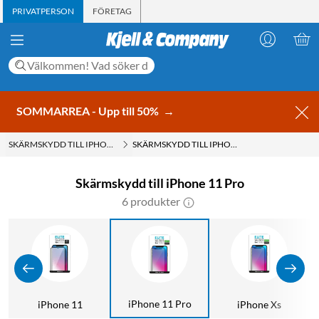
PRIVATPERSON
FÖRETAG
SOMMARREA - Upp till 50%
→
SKÄRMSKYDD TILL IPHONE
SKÄRMSKYDD TILL IPHONE 11 PRO
Skärmskydd till iPhone 11 Pro
6 produkter
iPhone 11 Pro
x
iPhone 11
iPhone Xs