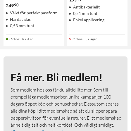
90
249
Antibakteriellt
Välvt för perfekt passform
0,51 mm tunt
Härdat glas
Enkel applicering
0,53 mm tunt
Online
:
100+ st
Online
:
Ej i lager
Få mer. Bli medlem!
Som medlem hos oss får du alltid lite mer. Som till
exempel låga medlemspriser, unika kampanjer, 100
dagars öppet köp och bonuscheckar. Dessutom sparas
alla dina köp i ditt medlemskap så att du slipper spara
papperskvitton för eventuella returer. Ditt medlemskap
är helt digitalt och helt kortlöst. Och väldigt smidigt.