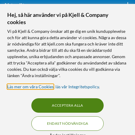
Aktuellt
Hej, så här använder vi på Kjell & Company
cookies
Följ oss
Vi på Kjell & Company önskar att ge dig en unik kundupplevelse
och för att kunna göra detta använder vi cookies. Några av dessa
är nödvändiga för att kjell.com ska fungera och kräver inte ditt
samtycke. Andra bidrar till att du ska få en skräddarsydd
Handla från:
upplevelse, unika erbjudanden och anpassade annonser. Genom
att trycka "Acceptera alla" godkänner du användandet av sådana
Sverige
cookies. Du kan också välja vilka cookies du vill godkänna via
Norge
länken "Ändra inställningar".
Läs mer om våra Cookies
,
läs vår Integritetspolicy
.
ACCEPTERA ALLA
ENDAST NÖDVÄNDIGA
KUNSKAP OCH TILLBEHÖR TILL
HEMELEKTRONIK
Filter