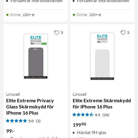
Försämrar inte bildkvalitén
Försämrar inte bildkvalitén
Online
:
100+ st
Online
:
100+ st
3
2
Linocell
Linocell
Elite Extreme Privacy
Elite Extreme Skärmskydd
Glass Skärmskydd för
för iPhone 16 Plus
iPhone 16 Plus
4.5
(26)
5.0
(2)
90
199
99
:
-
Härdat 9H-glas