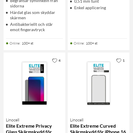
Begränsar synvinkeln från
0,51 mm tunt
sidorna
Enkel applicering
Härdat glas som skyddar
skärmen
Antibakteriellt och står
emot fingeravtryck
Online
:
100+ st
Online
:
100+ st
4
1
Linocell
Linocell
Elite Extreme Privacy
Elite Extreme Curved
Glass Skärmskydd för
Skärmskydd för iPhone 16