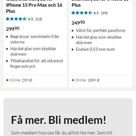
iPhone 15 Pro Max och 16
Plus
Plus
4.5
(29)
4.5
(13)
90
249
90
299
Välvt för perfekt passform
Begränsar synvinkeln från
Härdat glas som skyddar
sidorna
skärmen
Härdat glas som skyddar
Endast 0,53 mm tunt
skärmen
Ytbehandlat för att stå emot
fingeravtryck
Online
:
20+ st
Online
:
100+ st
Få mer. Bli medlem!
Som medlem hos oss får du alltid lite mer. Som till