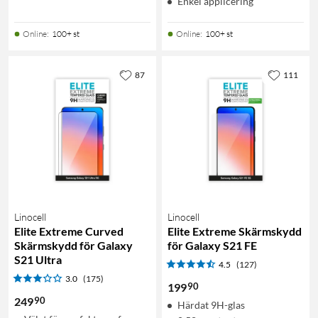
Enkel applicering
Online
:
100+ st
Online
:
100+ st
87
111
Linocell
Linocell
Elite Extreme Curved
Elite Extreme Skärmskydd
Skärmskydd för Galaxy
för Galaxy S21 FE
S21 Ultra
4.5
(127)
3.0
(175)
90
199
90
249
Härdat 9H-glas