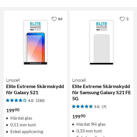
84
3
Linocell
Linocell
Elite Extreme Skärmskydd
Elite Extreme Skärmskydd
för Galaxy S21
för Samsung Galaxy S21 FE
5G
4.0
(330)
5.0
(7)
90
199
90
199
Härdat glas
Härdat 9H-glas
0,51 mm tunt
0,33 mm tunt
Enkel applicering