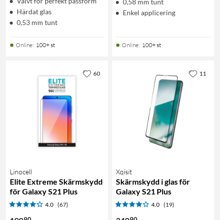
Välvt för perfekt passform
0,58 mm tunt
Härdat glas
Enkel applicering
0,53 mm tunt
Online
:
100+ st
Online
:
100+ st
60
11
Linocell
Xqisit
Elite Extreme Skärmskydd
Skärmskydd i glas för
för Galaxy S21 Plus
Galaxy S21 Plus
4.0
(67)
4.0
(19)
90
90