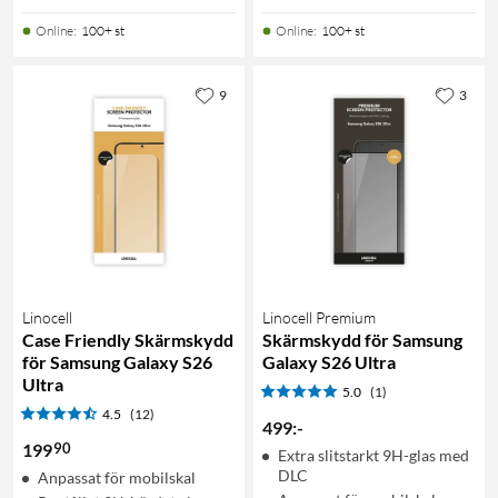
Online
:
100+ st
Online
:
100+ st
9
3
Linocell
Linocell Premium
Case Friendly Skärmskydd
Skärmskydd för Samsung
för Samsung Galaxy S26
Galaxy S26 Ultra
Ultra
5.0
(1)
4.5
(12)
499
:
-
90
199
Extra slitstarkt 9H-glas med
DLC
Anpassat för mobilskal