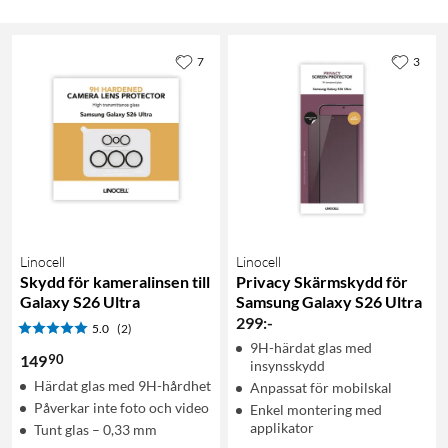
7
3
Linocell
Linocell
Skydd för kameralinsen till
Privacy Skärmskydd för
Galaxy S26 Ultra
Samsung Galaxy S26 Ultra
299
:
-
5.0
(2)
9H-härdat glas med
90
149
insynsskydd
Härdat glas med 9H-hårdhet
Anpassat för mobilskal
Påverkar inte foto och video
Enkel montering med
applikator
Tunt glas – 0,33 mm