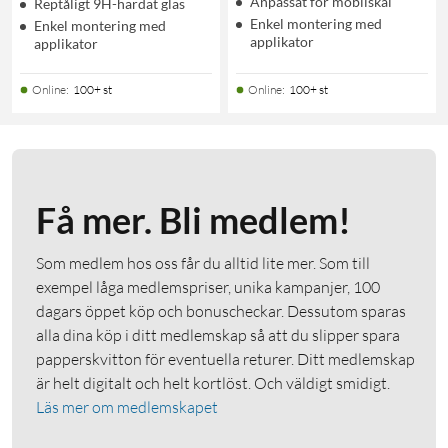
Anpassat för mobilskal
Reptåligt 9H-härdat glas
Enkel montering med
Enkel montering med
applikator
applikator
Online
:
100+ st
Online
:
100+ st
Få mer. Bli medlem!
Som medlem hos oss får du alltid lite mer. Som till
exempel låga medlemspriser, unika kampanjer, 100
dagars öppet köp och bonuscheckar. Dessutom sparas
alla dina köp i ditt medlemskap så att du slipper spara
papperskvitton för eventuella returer. Ditt medlemskap
är helt digitalt och helt kortlöst. Och väldigt smidigt.
Läs mer om medlemskapet