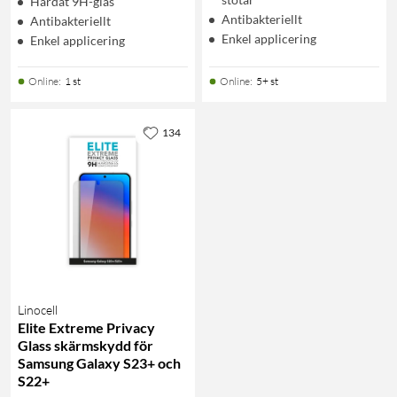
Härdat 9H-glas
Antibakteriellt
Antibakteriellt
Enkel applicering
Enkel applicering
Online
:
1 st
Online
:
5+ st
134
Linocell
Elite Extreme Privacy
Glass skärmskydd för
Samsung Galaxy S23+ och
S22+