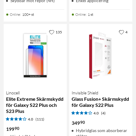
Skyddar mot repor (4H)
Enkel applicering
Online
:
100+ st
Online
:
1 st
135
4
Linocell
Invisible Shield
Elite Extreme Skärmskydd
Glass Fusion+ Skärmskydd
för Galaxy S22 Plus och
för Galaxy S22 Plus
S23 Plus
4.0
(4)
4.0
(111)
90
349
90
199
Hybridglas som absorberar
stötar