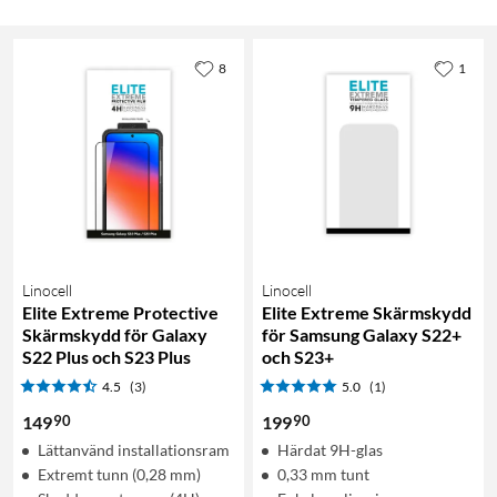
8
1
Linocell
Linocell
Elite Extreme Protective
Elite Extreme Skärmskydd
Skärmskydd för Galaxy
för Samsung Galaxy S22+
S22 Plus och S23 Plus
och S23+
4.5
(3)
5.0
(1)
90
90
149
199
Lättanvänd installationsram
Härdat 9H-glas
Extremt tunn (0,28 mm)
0,33 mm tunt