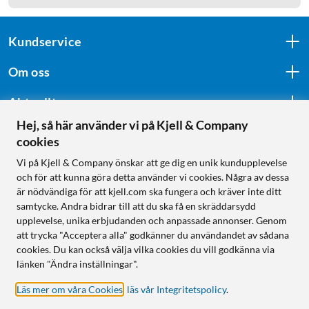
Kundservice
Om oss
Aktuellt
Hej, så här använder vi på Kjell & Company
cookies
Följ oss
Vi på Kjell & Company önskar att ge dig en unik kundupplevelse
och för att kunna göra detta använder vi cookies. Några av dessa
är nödvändiga för att kjell.com ska fungera och kräver inte ditt
samtycke. Andra bidrar till att du ska få en skräddarsydd
Handla från:
upplevelse, unika erbjudanden och anpassade annonser. Genom
att trycka "Acceptera alla" godkänner du användandet av sådana
Sverige
cookies. Du kan också välja vilka cookies du vill godkänna via
Norge
länken "Ändra inställningar".
Läs mer om våra Cookies
,
läs vår Integritetspolicy
.