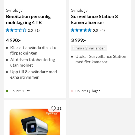
Synology
Synology
BeeStation personlig
Surveillance Station 8
molnlagring 4 TB
kameralicenser
2.0
(1)
5.0
(4)
4 990
:
-
3 999
:
-
Klar att använda direkt ur
Finns i 2 varianter
förpackningen
Utökar Surveillance Station
AI-driven fotohantering
med fler kameror
utan molnet
Upp till 8 användare med
egna utrymmen
Online
:
1+ st
Online
:
Ej i lager
21