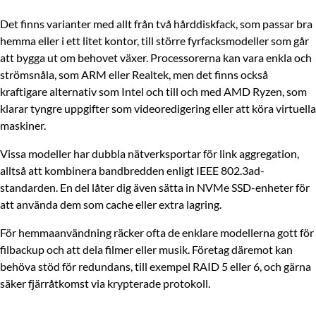
Det finns varianter med allt från två hårddiskfack, som passar bra
hemma eller i ett litet kontor, till större fyrfacksmodeller som går
att bygga ut om behovet växer. Processorerna kan vara enkla och
strömsnåla, som ARM eller Realtek, men det finns också
kraftigare alternativ som Intel och till och med AMD Ryzen, som
klarar tyngre uppgifter som videoredigering eller att köra virtuella
maskiner.
Vissa modeller har dubbla nätverksportar för link aggregation,
alltså att kombinera bandbredden enligt IEEE 802.3ad-
standarden. En del låter dig även sätta in NVMe SSD-enheter för
att använda dem som cache eller extra lagring.
För hemmaanvändning räcker ofta de enklare modellerna gott för
filbackup och att dela filmer eller musik. Företag däremot kan
behöva stöd för redundans, till exempel RAID 5 eller 6, och gärna
säker fjärråtkomst via krypterade protokoll.