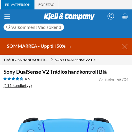
PRIVATPERSON
FÖRETAG
SOMMARREA - Upp till 50%
→
TRÅDLÖSA HANDKONTROLLER
SONY DUALSENSE V2 TRÅDLÖS HANDKONTROLL BLÅ
Sony DualSense V2 Trådlös handkontroll Blå
4.5
Artikelnr: 65704
(111 kundbetyg)