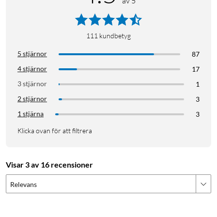
av 5
111
kundbetyg
5 stjärnor
87
4 stjärnor
17
3 stjärnor
1
2 stjärnor
3
1 stjärna
3
Klicka ovan för att filtrera
Visar 3 av 16 recensioner
Relevans