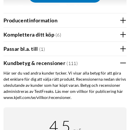
Producentinformation
Inbyggt uppladdningsbart batteri som laddas via USB-C.
Komplettera ditt köp
Ladda enkelt två kontroller samtidigt med PS5 dualsense
(
6
)
laddstation
(
62773
)
.
Passar bl.a. till
(
1
)
Kundbetyg & recensioner
(
111
)
Här ser du vad andra kunder tycker. Vi visar alla betyg för att göra
det enklare för dig att välja rätt produkt. Recensionerna nedan skrivs
uteslutande av kunder som har köpt varan. Betyg och recensioner
administreras av TestFreaks. Läs mer om villkor för publicering här
www.kjell.com/se/villkor/recensioner.
4.5
Playstation 5
PS5