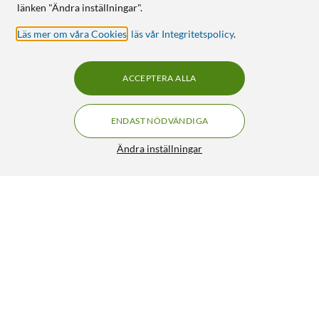
länken "Ändra inställningar".
Läs mer om våra Cookies
,
läs vår Integritetspolicy
.
ACCEPTERA ALLA
ENDAST NÖDVÄNDIGA
Ändra inställningar
Sony DualSense V2 Trådlös handkontroll Blå
899:-
4.5/5
HÄMTA