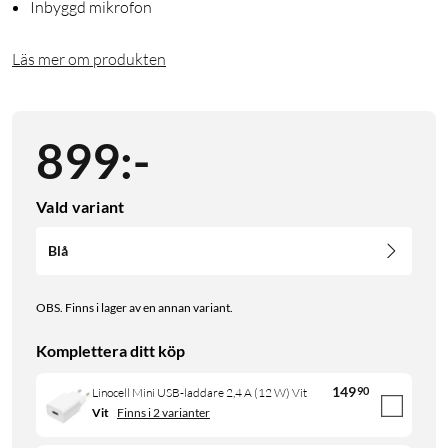
Inbyggd mikrofon
Läs mer om produkten
899
:
-
Vald variant
Blå
OBS. Finns i lager av en annan variant.
Komplettera ditt köp
149
90
Linocell Mini USB-laddare 2,4 A (12 W) Vit
Vit
Finns i 2 varianter