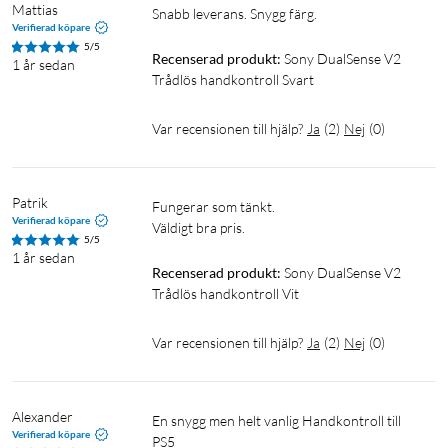
Mattias
Snabb leverans. Snygg färg.
Verifierad köpare
5/5
Recenserad produkt:
Sony DualSense V2 
1 år sedan
Trådlös handkontroll Svart
Var recensionen till hjälp?
Ja
(
2
)
Nej
(
0
)
Patrik
Fungerar som tänkt.

Verifierad köpare
Väldigt bra pris.
5/5
1 år sedan
Recenserad produkt:
Sony DualSense V2 
Trådlös handkontroll Vit
Var recensionen till hjälp?
Ja
(
2
)
Nej
(
0
)
Alexander
En snygg men helt vanlig Handkontroll till 
Verifierad köpare
PS5