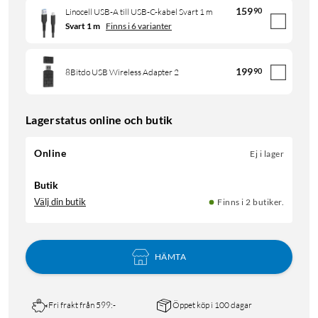
159
90
Linocell USB-A till USB-C-kabel Svart 1 m
Svart 1 m
Finns i 6 varianter
199
90
8Bitdo USB Wireless Adapter 2
Lagerstatus online och butik
Online
Ej i lager
Butik
Välj din butik
Finns i 2 butiker.
HÄMTA
Fri frakt från 599:-
Öppet köp i 100 dagar