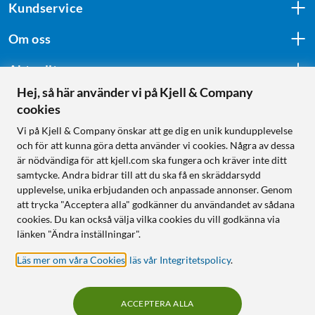
Kundservice
Om oss
Aktuellt
Hej, så här använder vi på Kjell & Company
cookies
Följ oss
Vi på Kjell & Company önskar att ge dig en unik kundupplevelse
och för att kunna göra detta använder vi cookies. Några av dessa
är nödvändiga för att kjell.com ska fungera och kräver inte ditt
samtycke. Andra bidrar till att du ska få en skräddarsydd
Handla från:
upplevelse, unika erbjudanden och anpassade annonser. Genom
att trycka "Acceptera alla" godkänner du användandet av sådana
Sverige
cookies. Du kan också välja vilka cookies du vill godkänna via
Norge
länken "Ändra inställningar".
Läs mer om våra Cookies
,
läs vår Integritetspolicy
.
ACCEPTERA ALLA