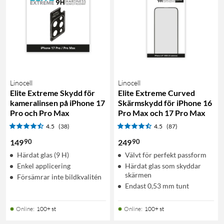
Linocell
Linocell
Elite Extreme Skydd för
Elite Extreme Curved
kameralinsen på iPhone 17
Skärmskydd för iPhone 16
Pro och Pro Max
Pro Max och 17 Pro Max
4.5
(38)
4.5
(87)
90
90
149
249
Härdat glas (9 H)
Välvt för perfekt passform
Enkel applicering
Härdat glas som skyddar
skärmen
Försämrar inte bildkvalitén
Endast 0,53 mm tunt
Online
:
100+ st
Online
:
100+ st