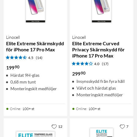
Linocell
Linocell
Elite Extreme Skärmskydd
Elite Extreme Curved
för iPhone 17 Pro Max
Privacy Skärmskydd för
iPhone 17 Pro Max
4.5
(14)
4.0
(17)
90
199
90
299
Härdat 9H-glas
Insynsskydd från fyra håll
0,68 mm tunt
Välvt och härdat glas
Monteringskit medföljer
Monteringskit medföljer
Online
:
100+ st
Online
:
100+ st
12
7