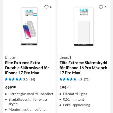
4
7
Linocell
Linocell
Elite Extreme Extra
Elite Extreme Skärmskydd
Durable Skärmskydd för
för iPhone 16 Pro Max och
iPhone 17 Pro Max
17 Pro Max
5.0
(16)
4.5
(72)
90
90
499
199
Härdat glas med 9H-hårdhet
Härdat 9H-glas
Slagtålig design för extra
0,51 mm tunt
skydd
Enkel applicering
Monteringskit medföljer