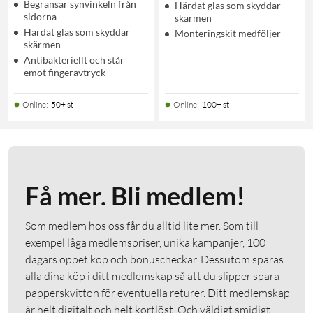
Begränsar synvinkeln från
Härdat glas som skyddar
sidorna
skärmen
Härdat glas som skyddar
Monteringskit medföljer
skärmen
Antibakteriellt och står
emot fingeravtryck
Online
:
50+ st
Online
:
100+ st
Få mer. Bli medlem!
Som medlem hos oss får du alltid lite mer. Som till
exempel låga medlemspriser, unika kampanjer, 100
dagars öppet köp och bonuscheckar. Dessutom sparas
alla dina köp i ditt medlemskap så att du slipper spara
papperskvitton för eventuella returer. Ditt medlemskap
är helt digitalt och helt kortlöst. Och väldigt smidigt.