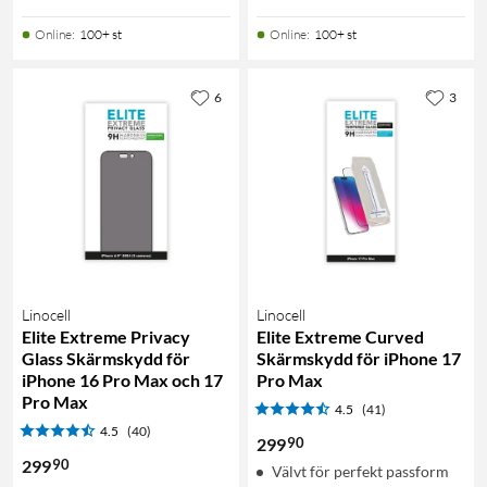
Online
:
100+ st
Online
:
100+ st
6
3
Linocell
Linocell
Elite Extreme Privacy
Elite Extreme Curved
Glass Skärmskydd för
Skärmskydd för iPhone 17
iPhone 16 Pro Max och 17
Pro Max
Pro Max
4.5
(41)
4.5
(40)
90
299
90
299
Välvt för perfekt passform