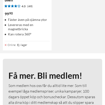
4.0
(49)
90
99
Fäster även på ojämna ytor
Levereras med en
magnetbricka
Kan rotera 360°
Online
:
Ej i lager
Få mer. Bli medlem!
Som medlem hos oss får du alltid lite mer. Som till
exempel låga medlemspriser, unika kampanjer, 100
dagars öppet köp och bonuscheckar. Dessutom sparas
alla dina köp i ditt medlemskap så att du slipper spara