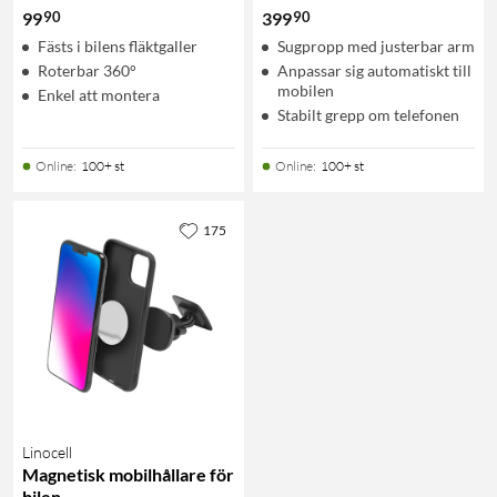
90
90
99
399
Fästs i bilens fläktgaller
Sugpropp med justerbar arm
Roterbar 360°
Anpassar sig automatiskt till
mobilen
Enkel att montera
Stabilt grepp om telefonen
Online
:
100+ st
Online
:
100+ st
175
Linocell
Magnetisk mobilhållare för
bilen