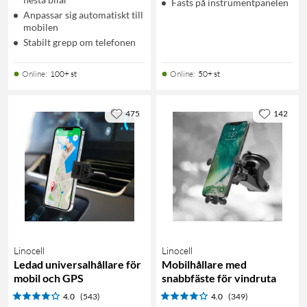
Fästs på instrumentpanelen
Anpassar sig automatiskt till
mobilen
Stabilt grepp om telefonen
Online
:
100+ st
Online
:
50+ st
475
142
Linocell
Linocell
Ledad universalhållare för
Mobilhållare med
mobil och GPS
snabbfäste för vindruta
4.0
(543)
4.0
(349)