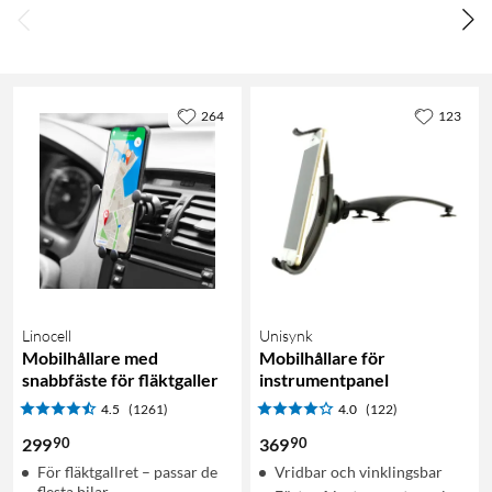
264
123
Linocell
Unisynk
Mobilhållare med
Mobilhållare för
snabbfäste för fläktgaller
instrumentpanel
4.5
(1261)
4.0
(122)
90
90
299
369
För fläktgallret – passar de
Vridbar och vinklingsbar
flesta bilar