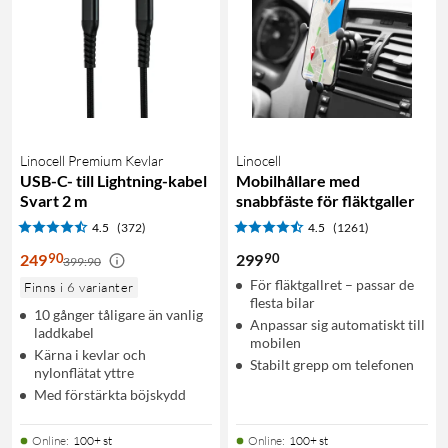
Linocell Premium Kevlar
Linocell
USB-C- till Lightning-kabel
Mobilhållare med
Svart 2 m
snabbfäste för fläktgaller
4.5
(372)
4.5
(1261)
90
90
249
299
399:90
För fläktgallret – passar de
Finns i 6 varianter
flesta bilar
10 gånger tåligare än vanlig
Anpassar sig automatiskt till
laddkabel
mobilen
Kärna i kevlar och
Stabilt grepp om telefonen
nylonflätat yttre
Med förstärkta böjskydd
Online
:
100+ st
Online
:
100+ st