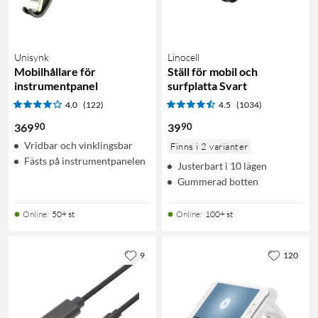
Unisynk
Linocell
Mobilhållare för
Ställ för mobil och
instrumentpanel
surfplatta Svart
4.0
(122)
4.5
(1034)
90
90
369
39
Vridbar och vinklingsbar
Finns i 2 varianter
Fästs på instrumentpanelen
Justerbart i 10 lägen
Gummerad botten
Online
:
50+ st
Online
:
100+ st
9
120