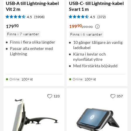
USB-A till Lightning-kabel
USB-C- till Lightning-kabel
Vit 2 m
Svart 1 m
4.5
(5908)
4.5
(372)
90
90
179
199
299:90
Finns i 7 varianter
Finns i 6 varianter
Finns i flera olika längder
10 gånger tåligare än vanlig
laddkabel
Passar alla enheter med
Lightning
Kärna i kevlar och
nylonflätat yttre
Med förstärkta böjskydd
Online
:
100+ st
Online
:
100+ st
123
357