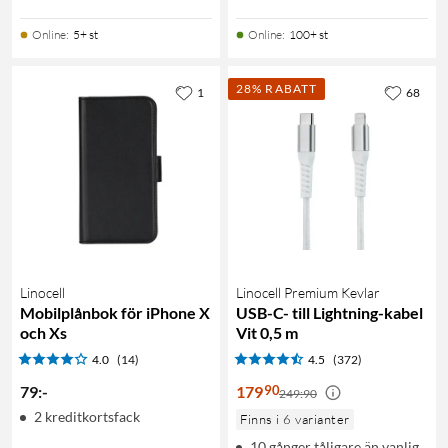
Online
:
5+ st
Online
:
100+ st
28% RABATT
1
68
Linocell
Linocell Premium Kevlar
Mobilplånbok för iPhone X
USB-C- till Lightning-kabel
och Xs
Vit 0,5 m
4.0
(14)
4.5
(372)
90
79
:
-
179
249:90
2 kreditkortsfack
Finns i 6 varianter
10 gånger tåligare än vanlig