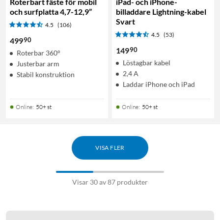
Roterbart fäste för mobil
iPad- och iPhone-
och surfplatta 4,7-12,9”
billaddare Lightning-kabel
Svart
4.5
(106)
4.5
(53)
90
499
90
149
Roterbar 360°
Löstagbar kabel
Justerbar arm
2,4 A
Stabil konstruktion
Laddar iPhone och iPad
Online
:
50+ st
Online
:
50+ st
VISA FLER
Visar 30 av 87 produkter