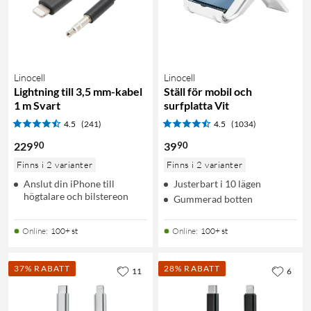
Linocell
Linocell
Lightning till 3,5 mm-kabel
Ställ för mobil och
1 m Svart
surfplatta Vit
4.5
(241)
4.5
(1034)
90
90
229
39
Finns i 2 varianter
Finns i 2 varianter
Anslut din iPhone till
Justerbart i 10 lägen
högtalare och bilstereon
Gummerad botten
Online
:
100+ st
Online
:
100+ st
37% RABATT
28% RABATT
11
6