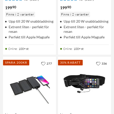
90
90
199
199
Finns i 2 varianter
Finns i 2 varianter
Upp till 20 W snabbladdning
Upp till 20 W snabbladdning
Extremt liten - perfekt för
Extremt liten - perfekt för
resan
resan
Perfekt till Apple Magsafe
Perfekt till Apple Magsafe
Online
:
100+ st
Online
:
100+ st
SPARA 200KR
30% RABATT
277
336