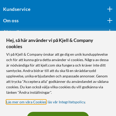
Kundservice
Om oss
Aktuellt
Hej, så här använder vi på Kjell & Company
cookies
Följ oss
Vi på Kjell & Company önskar att ge dig en unik kundupplevelse
och för att kunna göra detta använder vi cookies. Några av dessa
är nödvändiga för att kjell.com ska fungera och kräver inte ditt
samtycke. Andra bidrar till att du ska få en skräddarsydd
Handla från:
upplevelse, unika erbjudanden och anpassade annonser. Genom
att trycka "Acceptera alla" godkänner du användandet av sådana
Sverige
cookies. Du kan också välja vilka cookies du vill godkänna via
Norge
länken "Ändra inställningar".
Läs mer om våra Cookies
,
läs vår Integritetspolicy
.