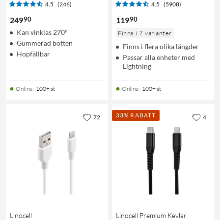
4.5
(246)
4.5
(5908)
90
90
249
119
Kan vinklas 270°
Finns i 7 varianter
Gummerad botten
Finns i flera olika längder
Hopfällbar
Passar alla enheter med
Lightning
Online
:
100+ st
Online
:
100+ st
33% RABATT
72
4
Linocell
Linocell Premium Kevlar