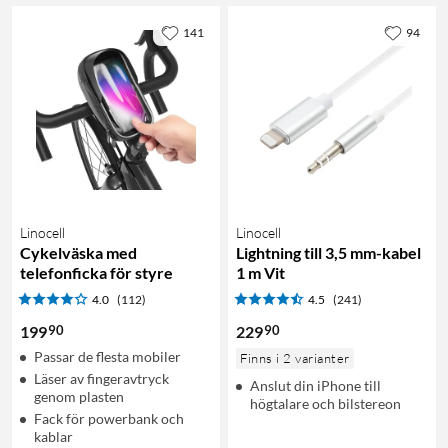
141
94
Linocell
Linocell
Cykelväska med
Lightning till 3,5 mm-kabel
telefonficka för styre
1 m Vit
4.0
(112)
4.5
(241)
90
90
199
229
Passar de flesta mobiler
Finns i 2 varianter
Läser av fingeravtryck
Anslut din iPhone till
genom plasten
högtalare och bilstereon
Fack för powerbank och
kablar