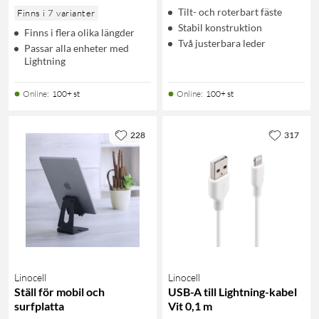
Tilt- och roterbart fäste
Finns i 7 varianter
Stabil konstruktion
Finns i flera olika längder
Två justerbara leder
Passar alla enheter med
Lightning
Online
:
100+ st
Online
:
100+ st
228
317
Linocell
Linocell
Ställ för mobil och
USB-A till Lightning-kabel
surfplatta
Vit 0,1 m