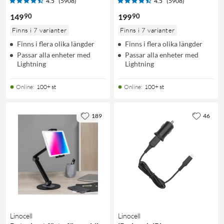
4.5
(5908)
4.5
(5908)
90
90
149
199
Finns i 7 varianter
Finns i 7 varianter
Finns i flera olika längder
Finns i flera olika längder
Passar alla enheter med
Passar alla enheter med
Lightning
Lightning
Online
:
100+ st
Online
:
100+ st
189
46
Linocell
Linocell