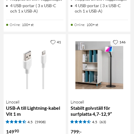
4 USB-portar ( 3 x USB-C
4 USB-portar ( 3 x USB-C
och 1 x USB-A)
och 1 x USB-A)
Online
:
100+ st
Online
:
100+ st
41
146
Linocell
Linocell
USB-A till Lightning-kabel
Stabilt golvställ för
Vit 1 m
surfplatta 4,7-12,9”
4.5
(5908)
4.5
(63)
90
149
799
:
-