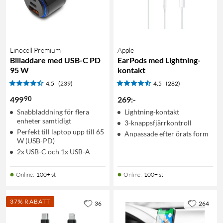
Linocell Premium
Apple
Billaddare med USB-C PD
EarPods med Lightning-
95 W
kontakt
4.5
(239)
4.5
(282)
90
499
269
:
-
Snabbladdning för flera
Lightning-kontakt
enheter samtidigt
3-knappsfjärrkontroll
Perfekt till laptop upp till 65
Anpassade efter örats form
W (USB-PD)
2x USB-C och 1x USB-A
Online
:
100+ st
Online
:
100+ st
37% RABATT
36
264