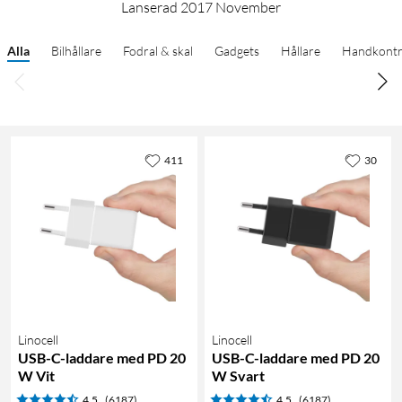
Lanserad 2017 November
Alla
Bilhållare
Fodral & skal
Gadgets
Hållare
Handkontr
411
30
Linocell
Linocell
USB-C-laddare med PD 20
USB-C-laddare med PD 20
W Vit
W Svart
4.5
(6187)
4.5
(6187)