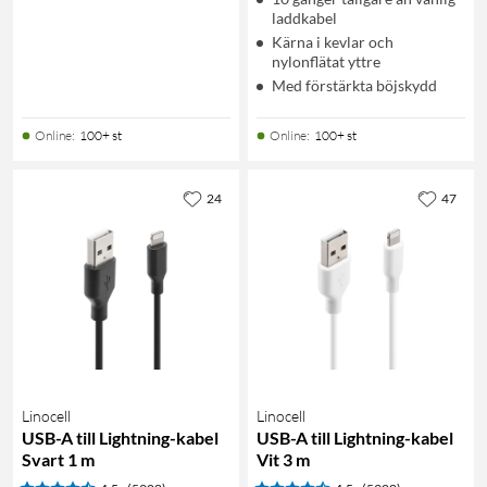
laddkabel
Kärna i kevlar och
nylonflätat yttre
Med förstärkta böjskydd
Online
:
100+ st
Online
:
100+ st
24
47
Linocell
Linocell
USB-A till Lightning-kabel
USB-A till Lightning-kabel
Svart 1 m
Vit 3 m