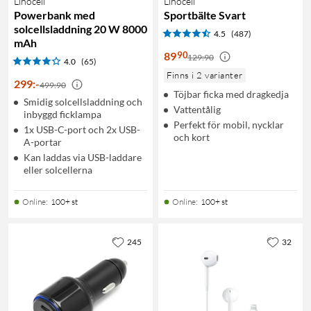
Linocell
Linocell
Powerbank med
Sportbälte Svart
solcellsladdning 20 W 8000
4.5
(487)
mAh
90
89
129:90
4.0
(65)
Finns i 2 varianter
299
:
-
499:90
Töjbar ficka med dragkedja
Smidig solcellsladdning och
Vattentålig
inbyggd ficklampa
Perfekt för mobil, nycklar
1x USB-C-port och 2x USB-
och kort
A-portar
Kan laddas via USB-laddare
eller solcellerna
Online
:
100+ st
Online
:
100+ st
245
32