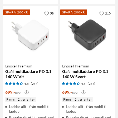
SPARA 200KR
SPARA 200KR
58
210
Linocell Premium
Linocell Premium
GaN multiladdare PD 3.1
GaN multiladdare PD 3.1
140 W Vit
140 W Svart
4.5
(254)
4.5
(254)
699
:
-
699
:
-
899:-
899:-
Finns i 2 varianter
Finns i 2 varianter
Laddar allt - från mobil till
Laddar allt - från mobil till
laptop
laptop
Kopplas direkt i vägguttaget
Kopplas direkt i vägguttaget