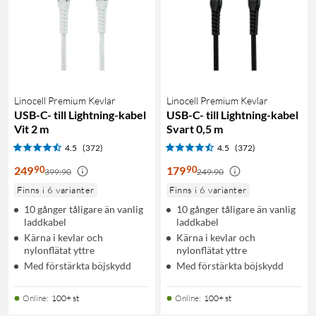
Linocell Premium Kevlar
Linocell Premium Kevlar
USB-C- till Lightning-kabel
USB-C- till Lightning-kabel
Vit 2 m
Svart 0,5 m
4.5
(372)
4.5
(372)
90
90
249
179
399:90
249:90
Finns i 6 varianter
Finns i 6 varianter
10 gånger tåligare än vanlig
10 gånger tåligare än vanlig
laddkabel
laddkabel
Kärna i kevlar och
Kärna i kevlar och
nylonflätat yttre
nylonflätat yttre
Med förstärkta böjskydd
Med förstärkta böjskydd
Online
:
100+ st
Online
:
100+ st