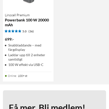
Linocell Premium
Powerbank 100 W 20000
mAh
5.0
(36)
699
:
-
Snabbladdande – med
färgdisplay
Laddar upp till 2 enheter
samtidigt
100 W effekt via USB-C
Online
:
100+ st
Få mer. Bli medlem!