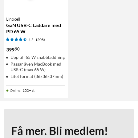
Linocell
GaN USB-C Laddare med
PD 65 W
4.5
(208)
90
399
Upp till 65 W snabbladdning
Passar även MacBook med
USB-C (max 65 W)
Litet format (36x36x37mm)
Online
:
100+ st
Få mer. Bli medlem!