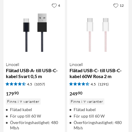
4
12
Linocell
Linocell
Flätad USB-A- till USB-C-
Flätad USB-C- till USB-C-
kabel Svart 0,5 m
kabel 60W Rosa 2 m
4.5
(1057)
4.5
(1291)
90
90
179
249
Finns i 9 varianter
Finns i 9 varianter
Flätad kabel
Flätad kabel
För upp till 60 W
För upp till 60 W
Överföringshastighet: 480
Överföringshastighet: 480
Mb/s
Mb/s