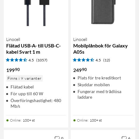
Linocell
Linocell
Flätad USB-A- till USB-C-
Mobilplånbok för Galaxy
kabel Svart 1 m
A05s
4.5
(1057)
4.5
(12)
90
90
199
249
Plats för tre kreditkort
Finns i 9 varianter
Skyddar mobilen
Flätad kabel
Fungerar med trådlösa
För upp till 60 W
laddare
Överföringshastighet: 480
Mb/s
Online
:
100+ st
Online
:
100+ st
0
6