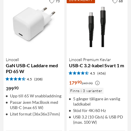
73
68
Linocell
Linocell Premium Kevlar
GaN USB-C Laddare med
USB-C 3.2-kabel Svart 1 m
PD 65 W
4.5
(456)
4.5
(208)
90
179
249:90
90
399
Finns i 3 varianter
Upp till 65 W snabbladdning
5 gånger tåligare än vanlig
Passar även MacBook med
laddkabel
USB-C (max 65 W)
Stöd för 4K/60 Hz
Litet format (36x36x37mm)
USB 3.2 (10 Gb/s) & USB PD
(max. 100 W)