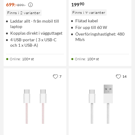
90
699
:
-
199
899:-
Finns i 9 varianter
Finns i 2 varianter
Flätad kabel
Laddar allt - från mobil till
laptop
För upp till 60 W
Kopplas direkt i vägguttaget
Överföringshastighet: 480
Mb/s
4 USB-portar ( 3 x USB-C
och 1 x USB-A)
Online
:
100+ st
Online
:
100+ st
7
14