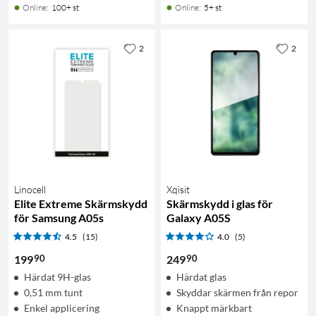
Online
:
100+ st
Online
:
5+ st
2
2
Linocell
Xqisit
Elite Extreme Skärmskydd
Skärmskydd i glas för
för Samsung A05s
Galaxy A05S
4.5
(15)
4.0
(5)
90
90
199
249
Härdat 9H-glas
Härdat glas
0,51 mm tunt
Skyddar skärmen från repor
Enkel applicering
Knappt märkbart