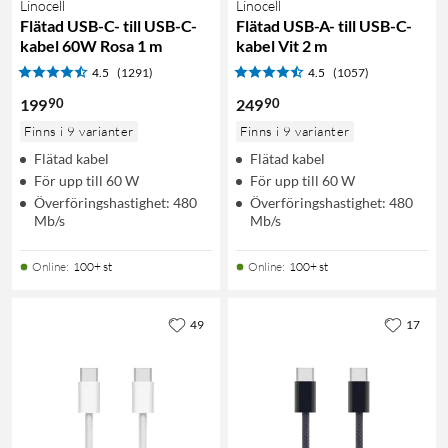
Linocell
Linocell
Flätad USB-C- till USB-C-
Flätad USB-A- till USB-C-
kabel 60W Rosa 1 m
kabel Vit 2 m
4.5
(1291)
4.5
(1057)
90
90
199
249
Finns i 9 varianter
Finns i 9 varianter
Flätad kabel
Flätad kabel
För upp till 60 W
För upp till 60 W
Överföringshastighet: 480
Överföringshastighet: 480
Mb/s
Mb/s
Online
:
100+ st
Online
:
100+ st
49
17