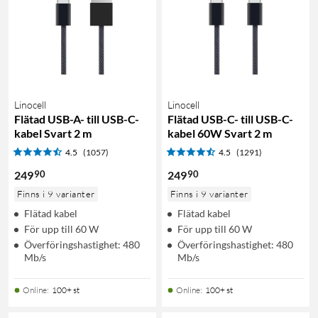
Linocell
Linocell
Flätad USB-A- till USB-C-
Flätad USB-C- till USB-C-
kabel Svart 2 m
kabel 60W Svart 2 m
4.5
(1057)
4.5
(1291)
90
90
249
249
Finns i 9 varianter
Finns i 9 varianter
Flätad kabel
Flätad kabel
För upp till 60 W
För upp till 60 W
Överföringshastighet: 480
Överföringshastighet: 480
Mb/s
Mb/s
Online
:
100+ st
Online
:
100+ st