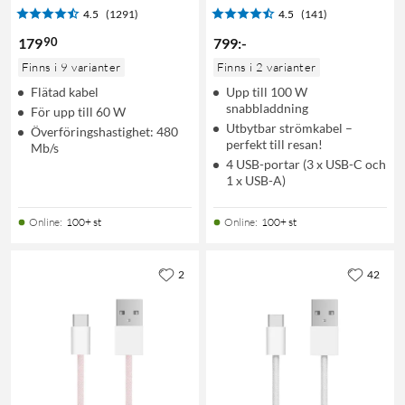
4.5
(1291)
4.5
(141)
90
179
799
:
-
Finns i 9 varianter
Finns i 2 varianter
Flätad kabel
Upp till 100 W
snabbladdning
För upp till 60 W
Utbytbar strömkabel –
Överföringshastighet: 480
perfekt till resan!
Mb/s
4 USB-portar (3 x USB-C och
1 x USB-A)
Online
:
100+ st
Online
:
100+ st
2
42