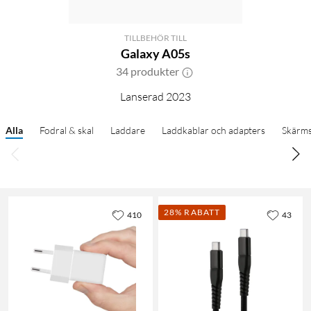
TILLBEHÖR TILL
Galaxy A05s
34 produkter
Lanserad 2023
Alla
Fodral & skal
Laddare
Laddkablar och adapters
Skärm
28% RABATT
410
43