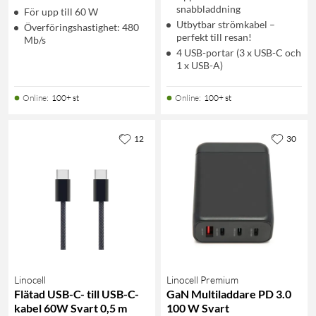
snabbladdning
För upp till 60 W
Utbytbar strömkabel –
Överföringshastighet: 480
perfekt till resan!
Mb/s
4 USB-portar (3 x USB-C och
1 x USB-A)
Online
:
100+ st
Online
:
100+ st
12
30
Linocell
Linocell Premium
Flätad USB-C- till USB-C-
GaN Multiladdare PD 3.0
kabel 60W Svart 0,5 m
100 W Svart