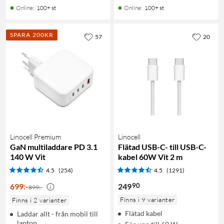
Online
:
100+ st
Online
:
100+ st
SPARA 200KR
57
20
Linocell Premium
Linocell
GaN multiladdare PD 3.1
Flätad USB-C- till USB-C-
140 W Vit
kabel 60W Vit 2 m
4.5
(254)
4.5
(1291)
90
699
:
-
249
899:-
Finns i 9 varianter
Finns i 2 varianter
Flätad kabel
Laddar allt - från mobil till
laptop