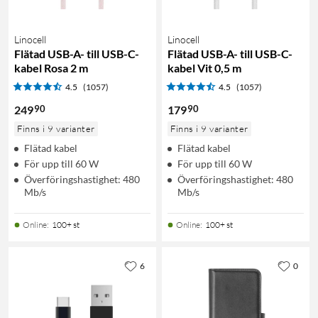
Linocell
Linocell
Flätad USB-A- till USB-C-
Flätad USB-A- till USB-C-
kabel Rosa 2 m
kabel Vit 0,5 m
4.5
(1057)
4.5
(1057)
90
90
249
179
Finns i 9 varianter
Finns i 9 varianter
Flätad kabel
Flätad kabel
För upp till 60 W
För upp till 60 W
Överföringshastighet: 480
Överföringshastighet: 480
Mb/s
Mb/s
Online
:
100+ st
Online
:
100+ st
6
0