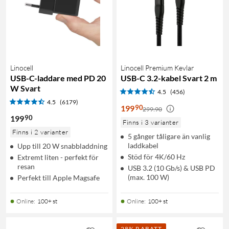
Linocell
Linocell Premium Kevlar
USB-C-laddare med PD 20
USB-C 3.2-kabel Svart 2 m
W Svart
4.5
(456)
4.5
(6179)
90
199
299:90
90
199
Finns i 3 varianter
Finns i 2 varianter
5 gånger tåligare än vanlig
laddkabel
Upp till 20 W snabbladdning
Stöd för 4K/60 Hz
Extremt liten - perfekt för
resan
USB 3.2 (10 Gb/s) & USB PD
(max. 100 W)
Perfekt till Apple Magsafe
Online
:
100+ st
Online
:
100+ st
28% RABATT