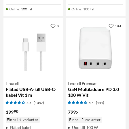
Online
:
100+ st
Online
:
100+ st
8
103
Linocell
Linocell Premium
Flätad USB-A- till USB-C-
GaN Multiladdare PD 3.0
kabel Vit 1 m
100 W Vit
4.5
(1057)
4.5
(141)
90
199
799
:
-
Finns i 9 varianter
Finns i 2 varianter
Flätad kabel
Upp till 100 W