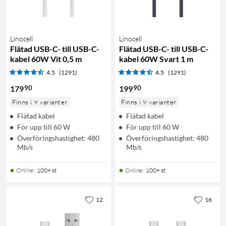
Linocell
Linocell
Flätad USB-C- till USB-C-
Flätad USB-C- till USB-C-
kabel 60W Vit 0,5 m
kabel 60W Svart 1 m
4.5
(1291)
4.5
(1291)
90
90
179
199
Finns i 9 varianter
Finns i 9 varianter
Flätad kabel
Flätad kabel
För upp till 60 W
För upp till 60 W
Överföringshastighet: 480
Överföringshastighet: 480
Mb/s
Mb/s
Online
:
100+ st
Online
:
100+ st
12
16