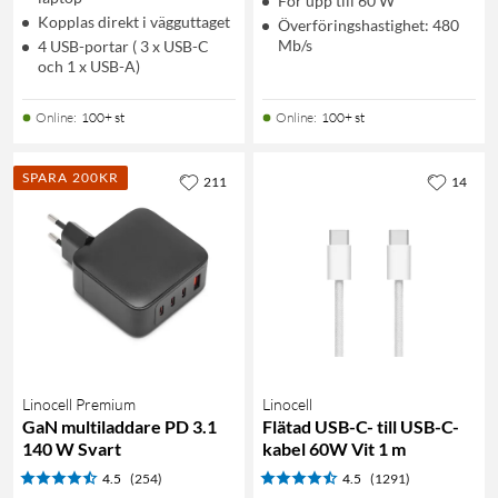
För upp till 60 W
Kopplas direkt i vägguttaget
Överföringshastighet: 480
Mb/s
4 USB-portar ( 3 x USB-C
och 1 x USB-A)
Online
:
100+ st
Online
:
100+ st
SPARA 200KR
211
14
Linocell Premium
Linocell
GaN multiladdare PD 3.1
Flätad USB-C- till USB-C-
140 W Svart
kabel 60W Vit 1 m
4.5
(254)
4.5
(1291)