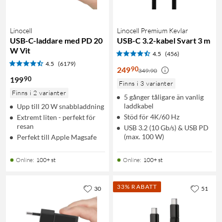
Linocell
Linocell Premium Kevlar
USB-C-laddare med PD 20
USB-C 3.2-kabel Svart 3 m
W Vit
4.5
(456)
4.5
(6179)
90
249
349:90
90
199
Finns i 3 varianter
Finns i 2 varianter
5 gånger tåligare än vanlig
laddkabel
Upp till 20 W snabbladdning
Stöd för 4K/60 Hz
Extremt liten - perfekt för
resan
USB 3.2 (10 Gb/s) & USB PD
(max. 100 W)
Perfekt till Apple Magsafe
Online
:
100+ st
Online
:
100+ st
33% RABATT
30
51