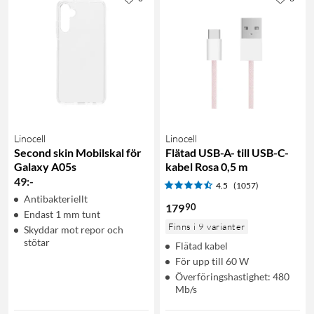
Linocell
Linocell
Second skin Mobilskal för
Flätad USB-A- till USB-C-
Galaxy A05s
kabel Rosa 0,5 m
49
:
-
4.5
(1057)
Antibakteriellt
90
179
Endast 1 mm tunt
Finns i 9 varianter
Skyddar mot repor och
stötar
Flätad kabel
För upp till 60 W
Överföringshastighet: 480
Mb/s