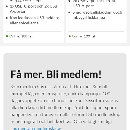
2x USB-C-portar och 1x
USB-A-port
1x USB-C-port och 2x USB-
A-portar
Smidig solcellsladdning och
inbyggd ficklampa
Kan laddas via USB-laddare
eller solcellerna
Online
:
100+ st
Online
:
100+ st
Få mer. Bli medlem!
Som medlem hos oss får du alltid lite mer. Som till
exempel låga medlemspriser, unika kampanjer, 100
dagars öppet köp och bonuscheckar. Dessutom sparas
alla dina köp i ditt medlemskap så att du slipper spara
papperskvitton för eventuella returer. Ditt medlemskap
är helt digitalt och helt kortlöst. Och väldigt smidigt.
Läs mer om medlemskapet