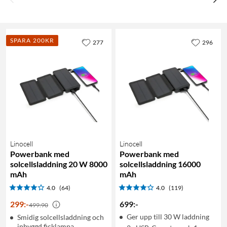
SPARA 200KR
277
296
Linocell
Linocell
Powerbank med
Powerbank med
solcellsladdning 20 W 8000
solcellsladdning 16000
mAh
mAh
4.0
(64)
4.0
(119)
299
:
-
699
:
-
499:90
Ger upp till 30 W laddning
Smidig solcellsladdning och
inbyggd ficklampa