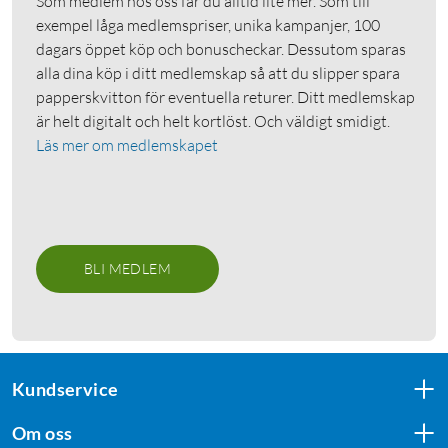
Som medlem hos oss får du alltid lite mer. Som till
exempel låga medlemspriser, unika kampanjer, 100
dagars öppet köp och bonuscheckar. Dessutom sparas
alla dina köp i ditt medlemskap så att du slipper spara
papperskvitton för eventuella returer. Ditt medlemskap
är helt digitalt och helt kortlöst. Och väldigt smidigt.
Läs mer om medlemskapet
BLI MEDLEM
Kundservice
Om oss