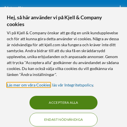
Aktuellt
Hej, så här använder vi på Kjell & Company
cookies
Följ oss
Vi på Kjell & Company önskar att ge dig en unik kundupplevelse
och för att kunna göra detta använder vi cookies. Några av dessa
är nödvändiga för att kjell.com ska fungera och kräver inte ditt
samtycke. Andra bidrar till att du ska få en skräddarsydd
Handla från:
upplevelse, unika erbjudanden och anpassade annonser. Genom
att trycka "Acceptera alla" godkänner du användandet av sådana
Sverige
cookies. Du kan också välja vilka cookies du vill godkänna via
Norge
länken "Ändra inställningar".
Läs mer om våra Cookies
,
läs vår Integritetspolicy
.
ACCEPTERA ALLA
ENDAST NÖDVÄNDIGA
KUNSKAP OCH TILLBEHÖR TILL