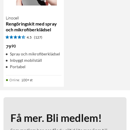
Linocell
Rengöringskit med spray
och mikrofiberklädsel
4.5
(127)
90
79
Spray och mikrofiberklädsel
Inbyggt mobilställ
Portabel
Online
:
100+ st
Få mer. Bli medlem!