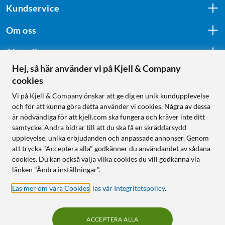
Kundservice
Om oss
Aktuellt
Hej, så här använder vi på Kjell & Company
cookies
Följ oss
Vi på Kjell & Company önskar att ge dig en unik kundupplevelse
och för att kunna göra detta använder vi cookies. Några av dessa
är nödvändiga för att kjell.com ska fungera och kräver inte ditt
samtycke. Andra bidrar till att du ska få en skräddarsydd
Handla från:
upplevelse, unika erbjudanden och anpassade annonser. Genom
att trycka "Acceptera alla" godkänner du användandet av sådana
Sverige
cookies. Du kan också välja vilka cookies du vill godkänna via
Norge
länken "Ändra inställningar".
Läs mer om våra Cookies
,
läs vår Integritetspolicy
.
ACCEPTERA ALLA