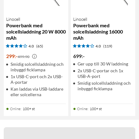
Linocell
Linocell
Powerbank med
Powerbank med
solcellsladdning 20 W 8000
solcellsladdning 16000
mAh
mAh
4.0
(65)
4.0
(119)
299
:
-
699
:
-
499:90
Ger upp till 30 W laddning
Smidig solcellsladdning och
inbyggd ficklampa
2x USB-C-portar och 1x
USB-A-port
1x USB-C-port och 2x USB-
A-portar
Smidig solcellsladdning och
inbyggd ficklampa
Kan laddas via USB-laddare
eller solcellerna
Online
:
100+ st
Online
:
100+ st