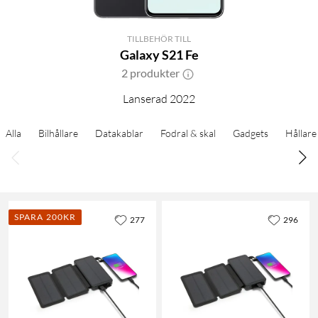
TILLBEHÖR TILL
Galaxy S21 Fe
2 produkter
Lanserad 2022
Alla
Bilhållare
Datakablar
Fodral & skal
Gadgets
Hållare
SPARA 200KR
277
296