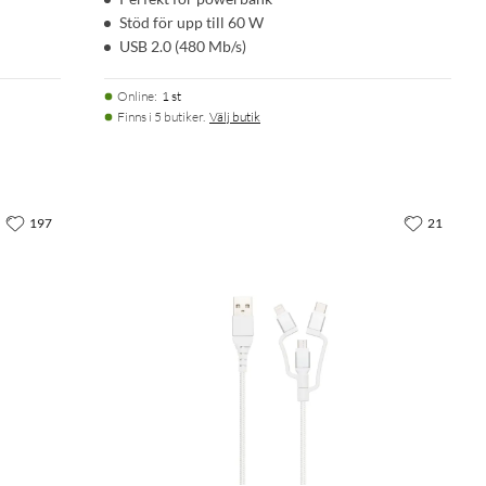
Stöd för upp till 60 W
USB 2.0 (480 Mb/s)
Online
:
1 st
Finns i 5 butiker.
Välj butik
197
21