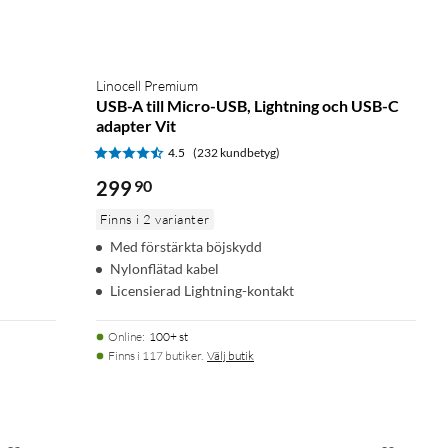
Linocell Premium
USB-A till Micro-USB, Lightning och USB-C
adapter Vit
4.5
(232 kundbetyg)
299
90
Finns i 2 varianter
Med förstärkta böjskydd
Nylonflätad kabel
Licensierad Lightning-kontakt
Online
:
100+ st
Finns i 117 butiker.
Välj butik