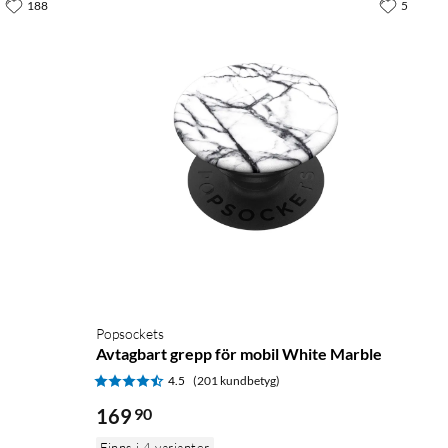
188
5
Popsockets
Avtagbart grepp för mobil White Marble
4.5
(201 kundbetyg)
169
90
Finns i 4 varianter