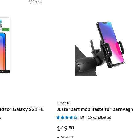
111
Linocell
d för Galaxy S21 FE
Justerbart mobilfäste för barnvagn
g)
4.0
(15 kundbetyg)
149
90
Stabilt