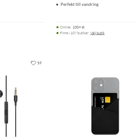
Perfekt till vandring
Online
:
100+ st
Finns i 107 butiker.
Välj butik
57