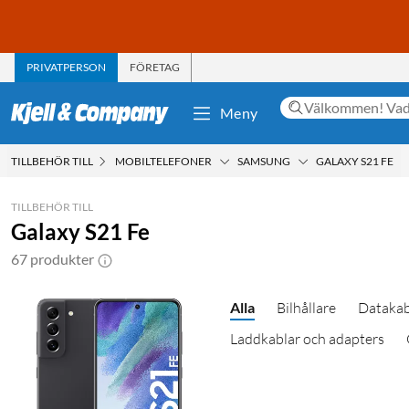
PRIVATPERSON
FÖRETAG
Meny
TILLBEHÖR TILL
MOBILTELEFONER
SAMSUNG
GALAXY S21 FE
TILLBEHÖR TILL
Galaxy S21 Fe
67 produkter
Alla
Bilhållare
Datakab
Laddkablar och adapters