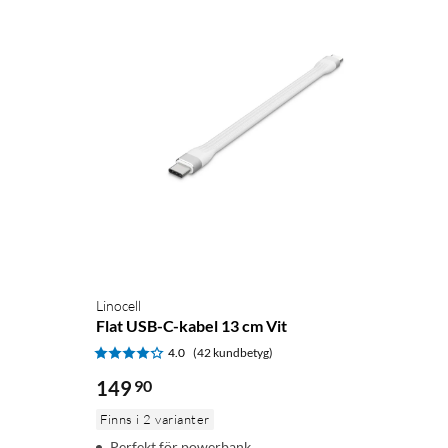
Linocell
Flat USB-C-kabel 13 cm Vit
4.0
(42 kundbetyg)
149
90
Finns i 2 varianter
Perfekt för powerbank