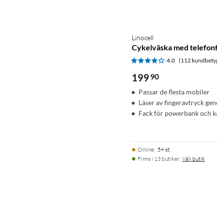
Linocell
Cykelväska med telefonf
4.0
(112 kundbety
199
90
Passar de flesta mobiler
Läser av fingeravtryck ge
Fack för powerbank och k
Online
:
5+ st
Finns i 13 butiker.
Välj butik