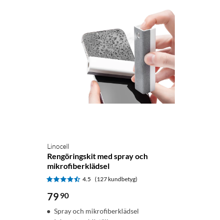
Linocell
Rengöringskit med spray och
mikrofiberklädsel
4.5
(127 kundbetyg)
79
90
Spray och mikrofiberklädsel