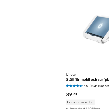
Linocell
Ställ för mobil och surfpl
4.5
(1034 kundbet
39
90
Finns i 2 varianter
Justerbart i 10 lägen