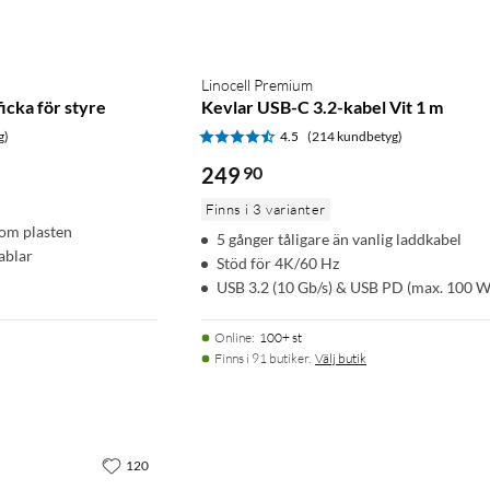
Linocell Premium
icka för styre
Kevlar USB-C 3.2-kabel Vit 1 m
g)
4.5
(214 kundbetyg)
249
90
Finns i 3 varianter
nom plasten
5 gånger tåligare än vanlig laddkabel
ablar
Stöd för 4K/60 Hz
USB 3.2 (10 Gb/s) & USB PD (max. 100 W
Online
:
100+ st
Finns i 91 butiker.
Välj butik
120