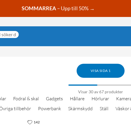
SOMMARREA
– Upp till 50% →
VISA SIDA 1
Visar 30 av 67 produkter
lar
Fodral & skal
Gadgets
Hållare
Hörlurar
Kamera
Övriga tillbehör
Powerbank
Skärmskydd
Ställ
Väskor 
142