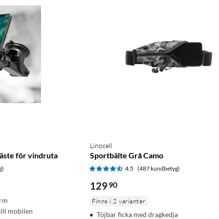
Linocell
äste för vindruta
Sportbälte Grå Camo
g)
4.5
(487 kundbetyg)
129
90
arm
Finns i 2 varianter
ill mobilen
Töjbar ficka med dragkedja