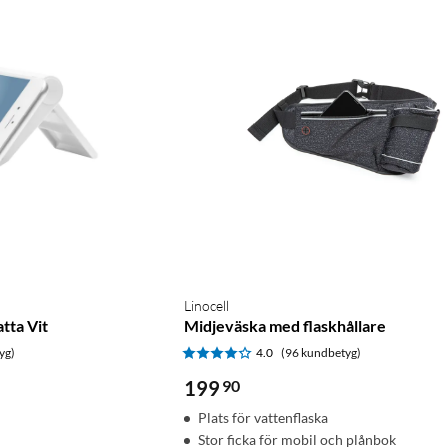
Linocell
atta Vit
Midjeväska med flaskhållare
yg)
4.0
(96 kundbetyg)
199
90
Plats för vattenflaska
Stor ficka för mobil och plånbok