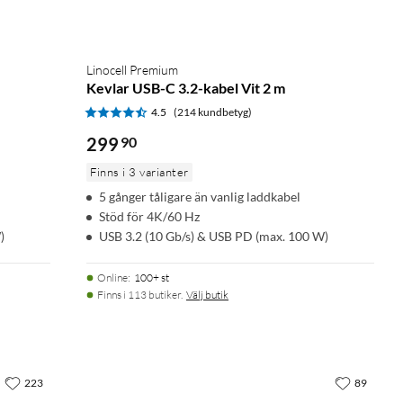
Linocell Premium
Kevlar USB-C 3.2-kabel Vit 2 m
4.5
(214 kundbetyg)
299
90
Finns i 3 varianter
5 gånger tåligare än vanlig laddkabel
Stöd för 4K/60 Hz
)
USB 3.2 (10 Gb/s) & USB PD (max. 100 W)
Online
:
100+ st
Finns i 113 butiker.
Välj butik
223
89