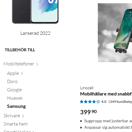
Lanserad 2022
TILLBEHÖR TILL
Mobiltele
foner
Apple
Doro
Linocell
Google
Mobilhållare med snabbf
Huawei
4.0
(349 kundbety
Samsung
399
90
Skr
ivare
Sugpropp med justerbar 
Smarta hem
Anpassar sig automatiskt t
Smartkl
ockor