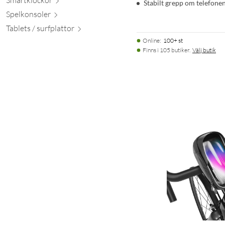
Stabilt grepp om telefone
Spelkon
soler
Tablets / surfpl
attor
Online
:
100+ st
Finns i 105 butiker.
Välj butik