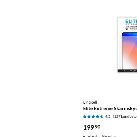
Linocell
Elite Extreme Skärmskyd
4.5
(127 kundbety
199
90
Härdat 9H-glas