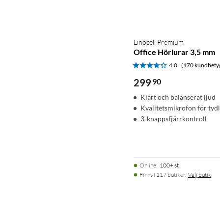
Linocell Premium
Office Hörlurar 3,5 mm
4.0
(170 kundbety
299
90
Klart och balanserat ljud
Kvalitetsmikrofon för tydl
3-knappsfjärrkontroll
Online
:
100+ st
Finns i 117 butiker.
Välj butik