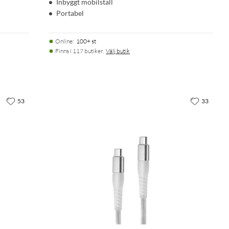
Inbyggt mobilställ
Portabel
Online
:
100+ st
Finns i 117 butiker.
Välj butik
53
33