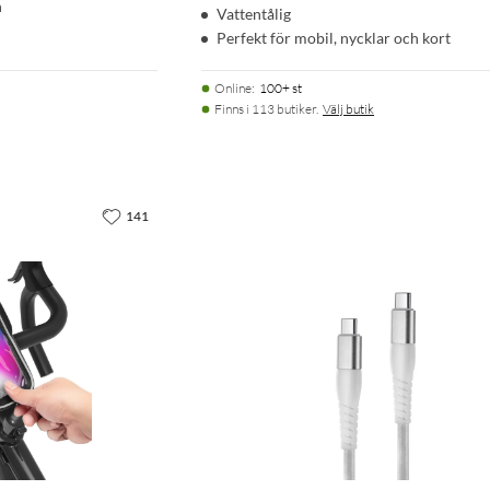
n
Vattentålig
Perfekt för mobil, nycklar och kort
Online
:
100+ st
Finns i 113 butiker.
Välj butik
141