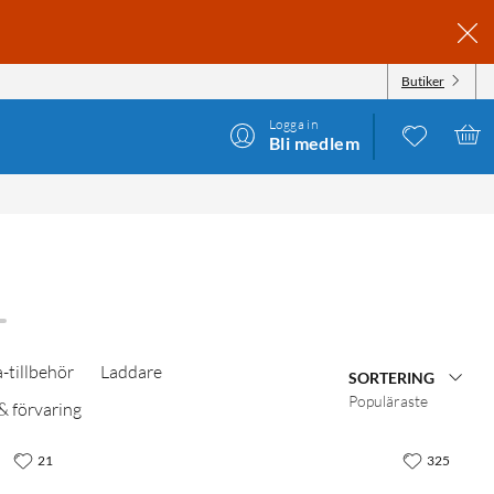
Butiker
Logga in
Bli medlem
-tillbehör
Laddare
SORTERING
Populäraste
& förvaring
21
325