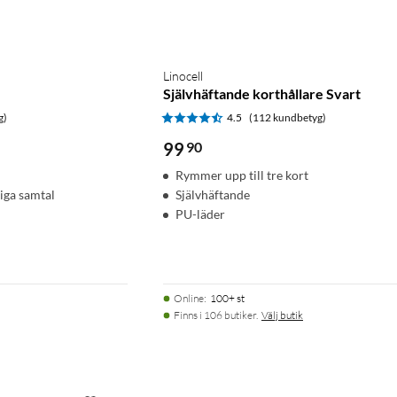
Linocell
Självhäftande korthållare Svart
g)
4.5
(112 kundbetyg)
99
90
Rymmer upp till tre kort
iga samtal
Självhäftande
PU-läder
Online
:
100+ st
Finns i 106 butiker.
Välj butik