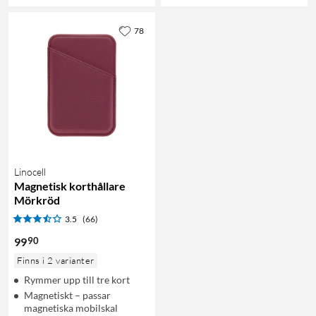
78
Linocell
Magnetisk korthållare
Mörkröd
3.5
(66)
90
99
Finns i 2 varianter
Rymmer upp till tre kort
Magnetiskt – passar
magnetiska mobilskal