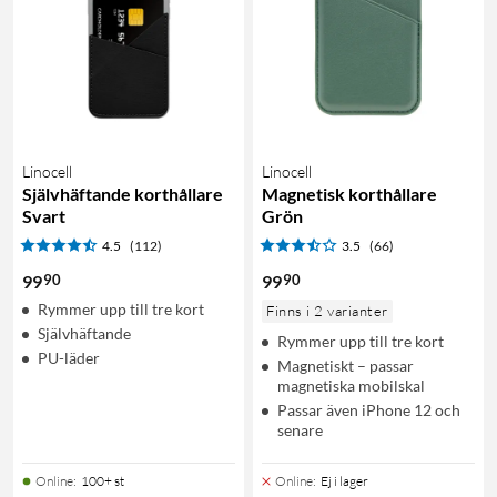
Linocell
Linocell
Självhäftande korthållare
Magnetisk korthållare
Svart
Grön
4.5
(112)
3.5
(66)
90
90
99
99
Rymmer upp till tre kort
Finns i 2 varianter
Självhäftande
Rymmer upp till tre kort
PU-läder
Magnetiskt – passar
magnetiska mobilskal
Passar även iPhone 12 och
senare
Online
:
100+ st
Online
:
Ej i lager