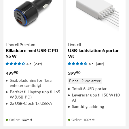
Linocell Premium
Linocell
Billaddare med USB-C PD
USB-laddstation 6 portar
95 W
Vit
4.5
(239)
4.5
(482)
90
90
499
399
Snabbladdning för flera
Finns i 2 varianter
enheter samtidigt
Totalt 6 USB-portar
Perfekt till laptop upp till 65
Levererar upp till 50 W (10
W (USB-PD)
A)
2x USB-C och 1x USB-A
Samtidig laddning
Online
:
100+ st
Online
:
100+ st