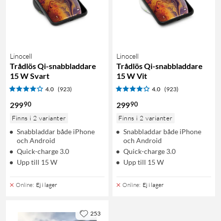
Linocell
Linocell
Trådlös Qi-snabbladdare
Trådlös Qi-snabbladdare
15 W Svart
15 W Vit
4.0
(923)
4.0
(923)
90
90
299
299
Finns i 2 varianter
Finns i 2 varianter
Snabbladdar både iPhone
Snabbladdar både iPhone
och Android
och Android
Quick-charge 3.0
Quick-charge 3.0
Upp till 15 W
Upp till 15 W
Online
:
Ej i lager
Online
:
Ej i lager
253