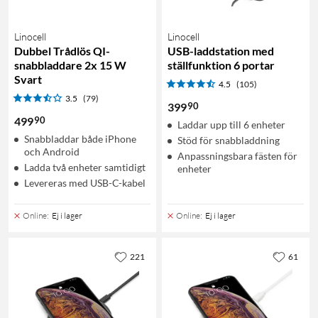
Linocell
Linocell
Dubbel Trådlös QI-
USB-laddstation med
snabbladdare 2x 15 W
ställfunktion 6 portar
Svart
4.5
(105)
3.5
(79)
90
399
90
499
Laddar upp till 6 enheter
Snabbladdar både iPhone
Stöd för snabbladdning
och Android
Anpassningsbara fästen för
Ladda två enheter samtidigt
enheter
Levereras med USB-C-kabel
Online
:
Ej i lager
Online
:
Ej i lager
221
61