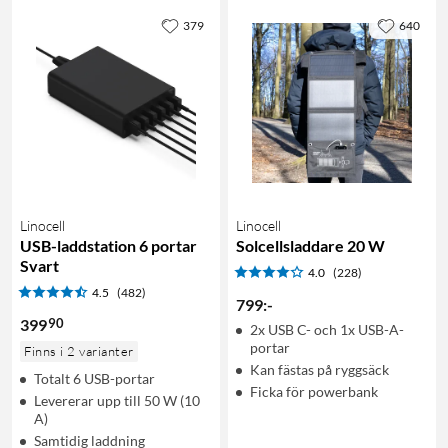
379
640
Linocell
Linocell
USB-laddstation 6 portar
Solcellsladdare 20 W
Svart
4.0
(228)
4.5
(482)
799
:
-
90
399
2x USB C- och 1x USB-A-
portar
Finns i 2 varianter
Kan fästas på ryggsäck
Totalt 6 USB-portar
Ficka för powerbank
Levererar upp till 50 W (10
A)
Samtidig laddning