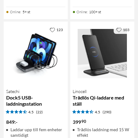
Online
:
5+ st
Online
:
100+ st
123
103
Satechi
Linocell
Dock5 USB-
Trådlös Qi-laddare med
laddningsstation
ställ
4.5
(22)
4.5
(290)
90
849
:
-
399
Laddar upp till fem enheter
Trådlös laddning med 15 W
samtidigt
effekt