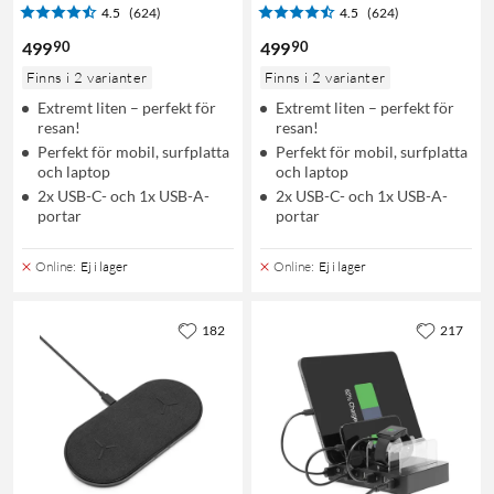
4.5
(624)
4.5
(624)
90
90
499
499
Finns i 2 varianter
Finns i 2 varianter
Extremt liten – perfekt för
Extremt liten – perfekt för
resan!
resan!
Perfekt för mobil, surfplatta
Perfekt för mobil, surfplatta
och laptop
och laptop
2x USB-C- och 1x USB-A-
2x USB-C- och 1x USB-A-
portar
portar
Online
:
Ej i lager
Online
:
Ej i lager
182
217