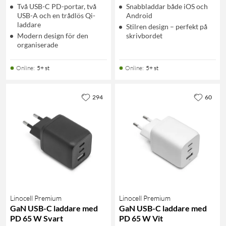
Två USB-C PD-portar, två
Snabbladdar både iOS och
USB-A och en trådlös Qi-
Android
laddare
Stilren design – perfekt på
Modern design för den
skrivbordet
organiserade
Online
:
5+ st
Online
:
5+ st
294
60
Linocell Premium
Linocell Premium
GaN USB-C laddare med
GaN USB-C laddare med
PD 65 W Svart
PD 65 W Vit