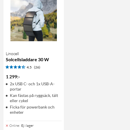
Linocell
Solcellsladdare 30 W
4.5
(26)
1 299
:
-
2x USB C- och 1x USB-A-
portar
Kan fästas på ryggsäck, tält
eller cykel
Ficka för powerbank och
enheter
Online
:
Ej i lager