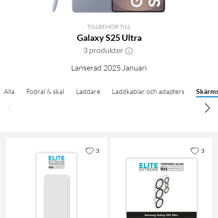
TILLBEHÖR TILL
Galaxy S25 Ultra
3 produkter
Lanserad 2025 Januari
Alla
Fodral & skal
Laddare
Laddkablar och adapters
Skärm
3
3