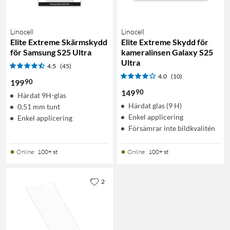
Linocell
Linocell
Elite Extreme Skärmskydd
Elite Extreme Skydd för
för Samsung S25 Ultra
kameralinsen Galaxy S25
Ultra
4.5
(45)
4.0
(10)
90
199
90
149
Härdat 9H-glas
Härdat glas (9 H)
0,51 mm tunt
Enkel applicering
Enkel applicering
Försämrar inte bildkvalitén
Online
:
100+ st
Online
:
100+ st
2