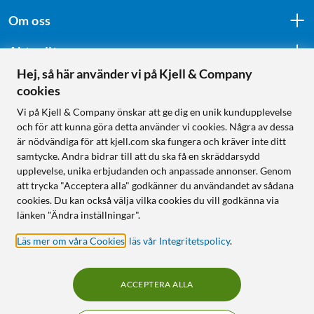
Om oss
Aktuellt
Hej, så här använder vi på Kjell & Company
cookies
Följ oss
Vi på Kjell & Company önskar att ge dig en unik kundupplevelse
och för att kunna göra detta använder vi cookies. Några av dessa
är nödvändiga för att kjell.com ska fungera och kräver inte ditt
samtycke. Andra bidrar till att du ska få en skräddarsydd
Handla från:
upplevelse, unika erbjudanden och anpassade annonser. Genom
att trycka "Acceptera alla" godkänner du användandet av sådana
Sverige
cookies. Du kan också välja vilka cookies du vill godkänna via
Norge
länken "Ändra inställningar".
Läs mer om våra Cookies
,
läs vår Integritetspolicy
.
ACCEPTERA ALLA