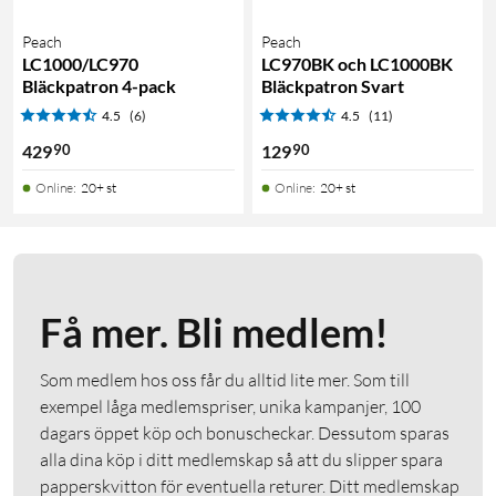
Peach
Peach
LC1000/LC970
LC970BK och LC1000BK
Bläckpatron 4-pack
Bläckpatron Svart
4.5
(6)
4.5
(11)
90
90
429
129
Online
:
20+ st
Online
:
20+ st
Få mer. Bli medlem!
Som medlem hos oss får du alltid lite mer. Som till
exempel låga medlemspriser, unika kampanjer, 100
dagars öppet köp och bonuscheckar. Dessutom sparas
alla dina köp i ditt medlemskap så att du slipper spara
papperskvitton för eventuella returer. Ditt medlemskap