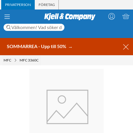
PRIVATPERSON
FÖRETAG
SOMMARREA - Upp till 50%
→
MFC
MFC 3360C