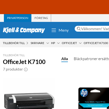
PRIVATPERSON
FÖRETAG
Meny
TILLBEHÖR TILL
SKRIVARE
HP
OFFICEJET
OFFICEJET K7100
TILLBEHÖR TILL
Alla
Bläckpatroner ersätt
OfficeJet K7100
7 produkter