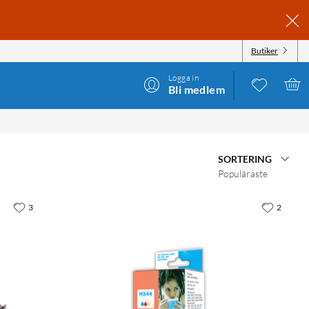
Butiker
Logga in
Bli medlem
SORTERING
Populäraste
3
2