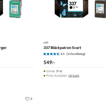
HP
rger
337 Bläckpatron Svart
)
4.5
(23 kundbetyg)
549
:
-
Online
:
5+ st
Finns i 31 butiker.
Välj butik
3