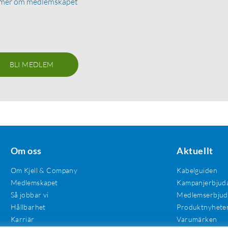
 mer om medlemskapet
BLI MEDLEM
Om oss
Aktuellt
Om Kjell & Company
Kabelguiden
Medlemskapet
Kampanjerbjud
Så jobbar vi
Medlemserbju
Hållbarhet
Produktnyhete
Karriär
Varumärken