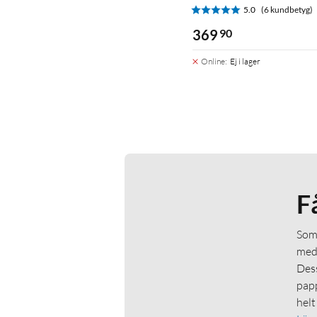
5.0
(6 kundbetyg)
369
90
Online
:
Ej i lager
F
Som 
medl
Dess
papp
helt