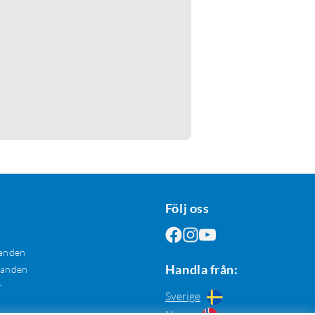
Följ oss
anden
Handla från:
danden
r
Sverige
Norge