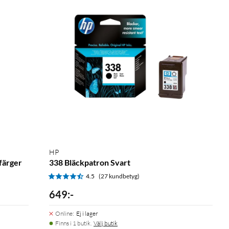
HP
färger
338 Bläckpatron Svart
4.5
(27 kundbetyg)
649
:
-
Online
:
Ej i lager
Finns i 1 butik.
Välj butik