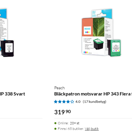
Peach
HP 338 Svart
Bläckpatron motsvarar HP 343 Flera 
)
4.0
(17 kundbetyg)
319
90
Online
:
20+ st
Finns i 68 butiker.
Välj butik