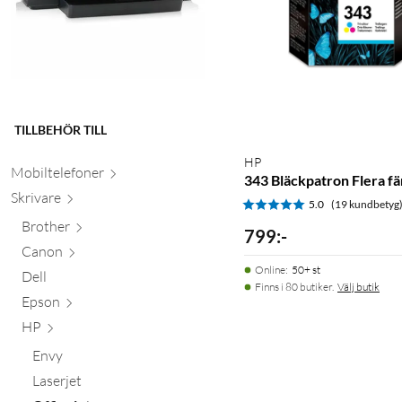
TILLBEHÖR TILL
HP
Mobiltele
foner
343 Bläckpatron Flera fä
Skr
ivare
5.0
(19 kundbetyg
Brother
799
:
-
Canon
Online
:
50+ st
Dell
Finns i 80 butiker.
Välj butik
Epson
HP
Envy
Laserjet