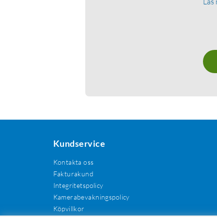
Läs
Kundservice
Kontakta oss
Fakturakund
Integritetspolicy
Kamerabevakningspolicy
Köpvillkor