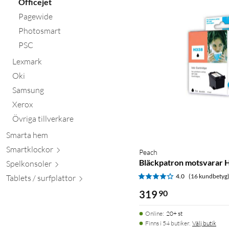
Officejet
Pagewide
Photosmart
PSC
Lexmark
Oki
Samsung
Xerox
Övriga tillverkare
Smarta hem
Smartkl
ockor
Peach
Bläckpatron motsvarar 
Spelkon
soler
4.0
(16 kundbetyg
Tablets / surfpl
attor
319
90
Online
:
20+ st
Finns i 54 butiker.
Välj butik