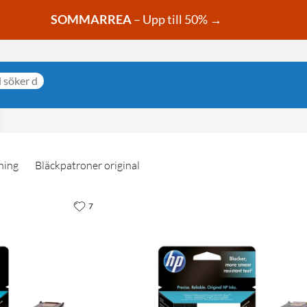
SOMMARREA
– Upp till 50% →
ning
Bläckpatroner original
7