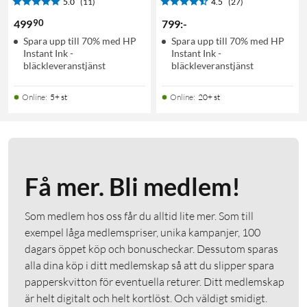
5.0
(11)
4.5
(27)
90
499
799
:
-
Spara upp till 70% med HP
Spara upp till 70% med HP
Instant Ink -
Instant Ink -
bläckleveranstjänst
bläckleveranstjänst
Online
:
5+ st
Online
:
20+ st
Få mer. Bli medlem!
Som medlem hos oss får du alltid lite mer. Som till
exempel låga medlemspriser, unika kampanjer, 100
dagars öppet köp och bonuscheckar. Dessutom sparas
alla dina köp i ditt medlemskap så att du slipper spara
papperskvitton för eventuella returer. Ditt medlemskap
är helt digitalt och helt kortlöst. Och väldigt smidigt.