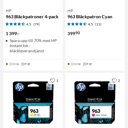
HP
HP
963 Bläckpatroner 4-pack
963 Bläckpatron Cyan
4.5
(79)
4.5
(11)
90
1 399
:
-
399
Spara upp till 70% med HP
Instant Ink -
bläckleveranstjänst
Online
:
20+ st
Online
:
20+ st
1
2