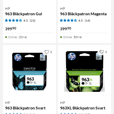
HP
HP
963 Bläckpatron Gul
963 Bläckpatron Magenta
4.5
(23)
4.5
(14)
90
90
399
399
Online
:
20+ st
Online
:
50+ st
1
1
HP
HP
963 Bläckpatron Svart
963XL Bläckpatron Svart