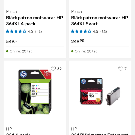
Peach
Peach
Bläckpatron motsvarar HP
Bläckpatron motsvarar HP
364XL 4-pack
364XL Svart
4.0
(41)
4.0
(33)
90
549
:
-
249
Online
:
20+ st
Online
:
20+ st
39
7
HP
HP
364 4-pack
364 Bläckpatron Fotosvart