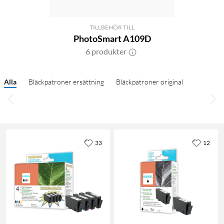
TILLBEHÖR TILL
PhotoSmart A109D
6 produkter
Alla
Bläckpatroner ersättning
Bläckpatroner original
33
12