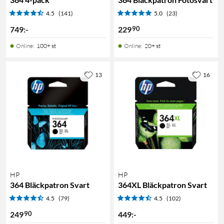
4.5
(141)
5.0
(23)
90
749
:
-
229
Online
:
100+ st
Online
:
20+ st
13
16
HP
HP
364 Bläckpatron Svart
364XL Bläckpatron Svart
4.5
(79)
4.5
(102)
90
249
449
:
-