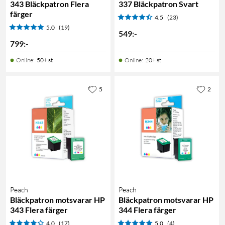
343 Bläckpatron Flera
337 Bläckpatron Svart
färger
4.5
(23)
5.0
(19)
549
:
-
799
:
-
Online
:
50+ st
Online
:
20+ st
5
2
Peach
Peach
Bläckpatron motsvarar HP
Bläckpatron motsvarar HP
343 Flera färger
344 Flera färger
4.0
(17)
5.0
(4)