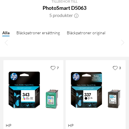
TILLBEHÖR TILL
PhotoSmart D5063
5 produkter
Alla
Bläckpatroner ersättning
Bläckpatroner original
7
3
HP
HP