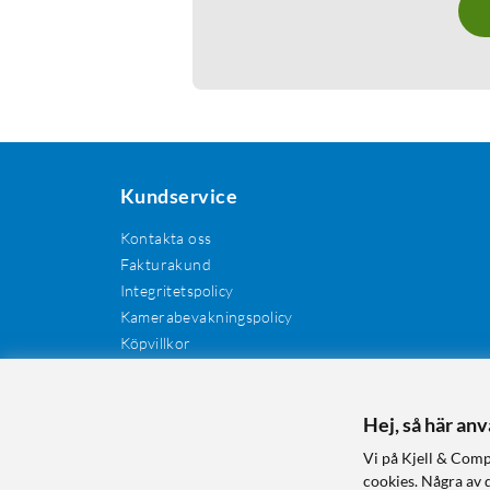
Kundservice
Kontakta oss
Fakturakund
Integritetspolicy
Kamerabevakningspolicy
Köpvillkor
Återkallelser
Cookies
Recensioner
Hej, så här an
Manualer och drivrutiner
Vi på Kjell & Comp
Retur och reklamation
cookies. Några av 