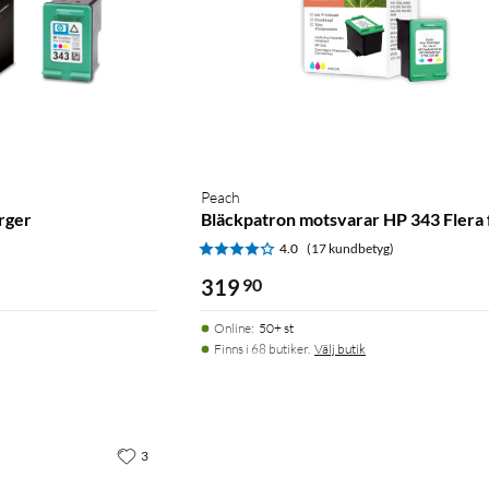
Peach
rger
Bläckpatron motsvarar HP 343 Flera 
)
4.0
(17 kundbetyg)
319
90
Online
:
50+ st
Finns i 68 butiker.
Välj butik
3