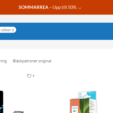
SOMMARREA
– Upp till 50% →
ning
Bläckpatroner original
7