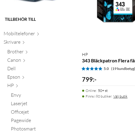
TILLBEHÖR TILL
Mobiltele
foner
Skr
ivare
Brother
HP
Canon
343 Bläckpatron Flera fä
Dell
5.0
(19 kundbetyg
Epson
799
:
-
HP
Online
:
50+ st
Envy
Finns i 80 butiker.
Välj butik
Laserjet
Officejet
Pagewide
Photosmart