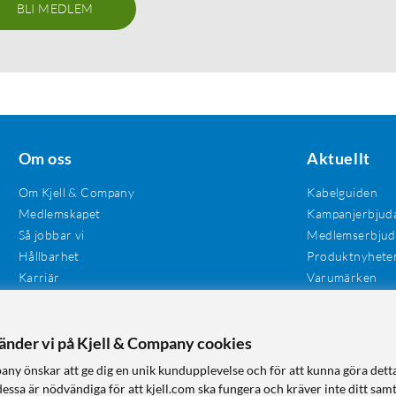
BLI MEDLEM
Om oss
Aktuellt
Om Kjell & Company
Kabelguiden
Medlemskapet
Kampanjerbjud
Så jobbar vi
Medlemserbju
Hållbarhet
Produktnyhete
Karriär
Varumärken
Våra butiker
Investerare
Tillgänglighet
vänder vi på Kjell & Company cookies
any önskar att ge dig en unik kundupplevelse och för att kunna göra dett
dessa är nödvändiga för att kjell.com ska fungera och kräver inte ditt sam