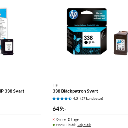
HP
HP 338 Svart
338 Bläckpatron Svart
)
4.5
(27 kundbetyg)
649
:
-
Online
:
Ej i lager
Finns i 1 butik.
Välj butik