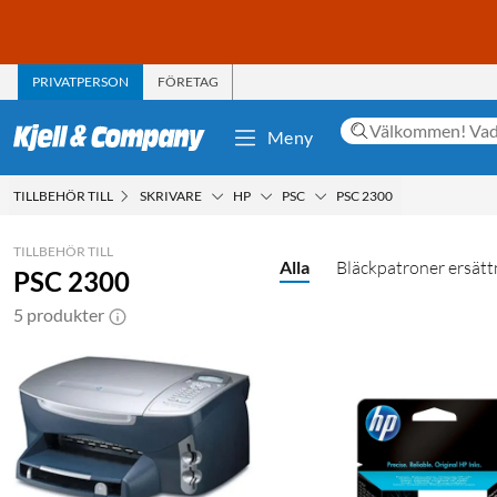
PRIVATPERSON
FÖRETAG
Meny
TILLBEHÖR TILL
SKRIVARE
HP
PSC
PSC 2300
TILLBEHÖR TILL
Alla
Bläckpatroner ersätt
PSC 2300
5 produkter