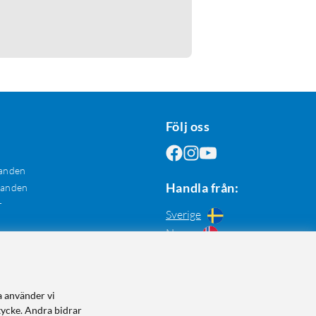
Följ oss
anden
Handla från:
danden
r
Sverige
Norge
a använder vi
tycke. Andra bidrar