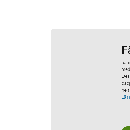
F
Som 
medl
Dess
papp
helt
Läs