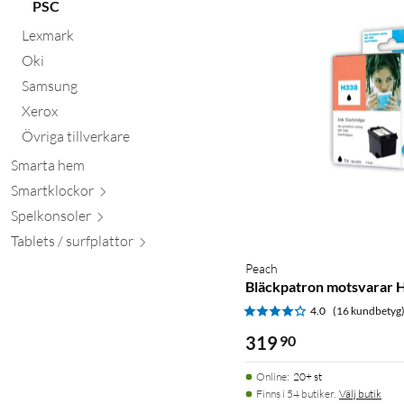
PSC
Lexmark
Oki
Samsung
Xerox
Övriga tillverkare
Smarta hem
Smartkl
ockor
Spelkon
soler
Tablets / surfpl
attor
Peach
Bläckpatron motsvarar 
4.0
(16 kundbetyg
319
90
Online
:
20+ st
Finns i 54 butiker.
Välj butik