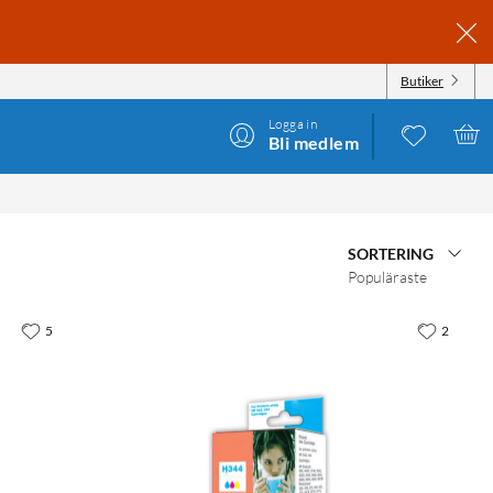
Butiker
Logga in
Bli medlem
SORTERING
Populäraste
5
2