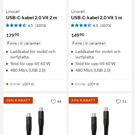
Linocell
Linocell
USB-C-kabel 2.0 Vit 2 m
USB-C-kabel 2.0 Vit 1 m
4.5
(3373)
4.5
(3373)
90
90
179
149
Finns i 8 varianter
Finns i 8 varianter
Laddkabel för mobil och
Laddkabel för mobil och
surfplatta
surfplatta
Stöd för upp till 60 W
Stöd för upp till 60 W
480 Mb/s (USB 2.0)
480 Mb/s (USB 2.0)
Online
:
100+ st
Online
:
100+ st
28% RABATT
33% RABATT
44
51