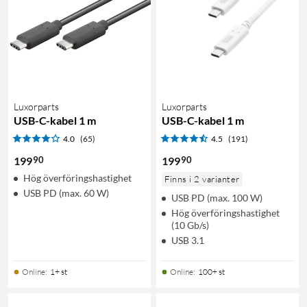
Luxorparts
Luxorparts
USB-C-kabel 1 m
USB-C-kabel 1 m
4.0
(65)
4.5
(191)
90
90
199
199
Hög överföringshastighet
Finns i 2 varianter
USB PD (max. 60 W)
USB PD (max. 100 W)
Hög överföringshastighet
(10 Gb/s)
USB 3.1
Online
:
1+ st
Online
:
100+ st