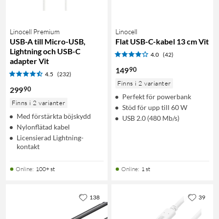
Linocell Premium
Linocell
USB-A till Micro-USB,
Flat USB-C-kabel 13 cm Vit
Lightning och USB-C
4.0
(42)
adapter Vit
90
149
4.5
(232)
Finns i 2 varianter
90
299
Perfekt för powerbank
Finns i 2 varianter
Stöd för upp till 60 W
Med förstärkta böjskydd
USB 2.0 (480 Mb/s)
Nylonflätad kabel
Licensierad Lightning-
kontakt
Online
:
100+ st
Online
:
1 st
138
39