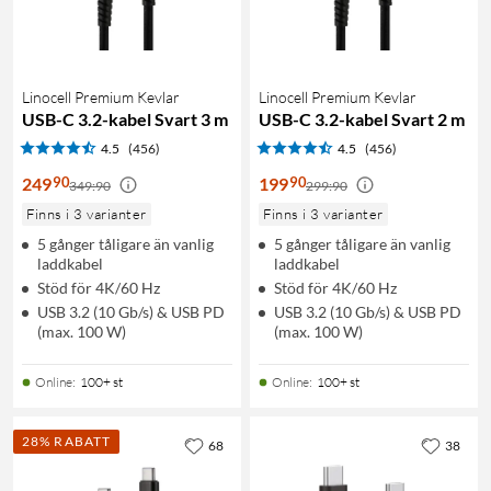
Linocell Premium Kevlar
Linocell Premium Kevlar
USB-C 3.2-kabel Svart 3 m
USB-C 3.2-kabel Svart 2 m
4.5
(456)
4.5
(456)
90
90
249
199
349:90
299:90
Finns i 3 varianter
Finns i 3 varianter
5 gånger tåligare än vanlig
5 gånger tåligare än vanlig
laddkabel
laddkabel
Stöd för 4K/60 Hz
Stöd för 4K/60 Hz
USB 3.2 (10 Gb/s) & USB PD
USB 3.2 (10 Gb/s) & USB PD
(max. 100 W)
(max. 100 W)
Online
:
100+ st
Online
:
100+ st
28% RABATT
68
38