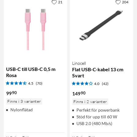
21
204
Linocell
USB-C till USB-C 0,5 m
Flat USB-C-kabel 13 cm
Rosa
Svart
4.5
(70)
4.0
(42)
90
99
90
149
Finns i 3 varianter
Finns i 2 varianter
Nylonflätad
Perfekt för powerbank
Stöd för upp till 60 W
USB 2.0 (480 Mb/s)