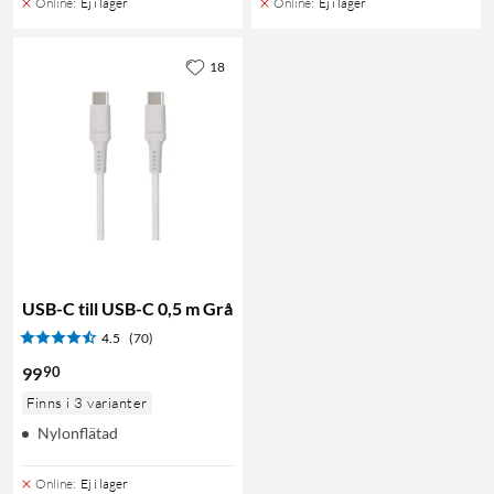
Online
:
Ej i lager
Online
:
Ej i lager
18
USB-C till USB-C 0,5 m Grå
4.5
(70)
90
99
Finns i 3 varianter
Nylonflätad
Online
:
Ej i lager