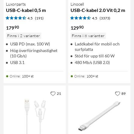
Luxorparts
Linocell
USB-C-kabel 0,5 m
USB-C-kabel 2.0 Vit 0,2 m
4.5
(191)
4.5
(3373)
90
90
179
129
Finns i 2 varianter
Finns i 8 varianter
USB PD (max. 100 W)
Laddkabel för mobil och
surfplatta
Hög överföringshastighet
(10 Gb/s)
Stöd för upp till 60 W
USB 3.1
480 Mb/s (USB 2.0)
Online
:
100+ st
Online
:
100+ st
21
89