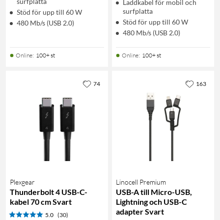
surfplatta
Laddkabel för mobil och
surfplatta
Stöd för upp till 60 W
Stöd för upp till 60 W
480 Mb/s (USB 2.0)
480 Mb/s (USB 2.0)
Online
:
100+ st
Online
:
100+ st
74
163
Plexgear
Linocell Premium
Thunderbolt 4 USB-C-
USB-A till Micro-USB,
kabel 70 cm Svart
Lightning och USB-C
adapter Svart
5.0
(30)