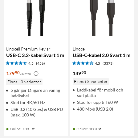
Linocell Premium Kevlar
Linocell
USB-C 3.2-kabel Svart 1 m
USB-C-kabel 2.0 Svart 1 m
4.5
(456)
4.5
(3373)
90
90
179
149
249:90
Finns i 8 varianter
Finns i 3 varianter
Laddkabel för mobil och
5 gånger tåligare än vanlig
surfplatta
laddkabel
Stöd för upp till 60 W
Stöd för 4K/60 Hz
480 Mb/s (USB 2.0)
USB 3.2 (10 Gb/s) & USB PD
(max. 100 W)
Online
:
100+ st
Online
:
100+ st