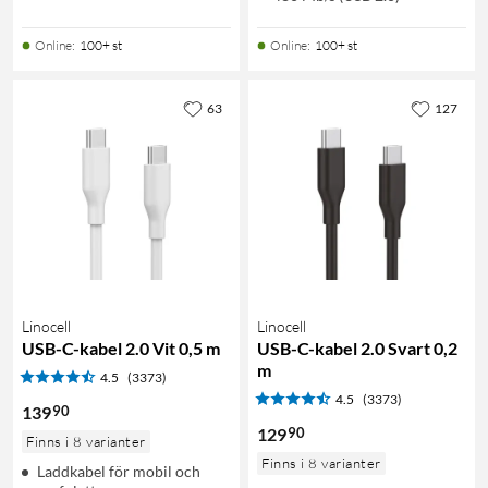
Online
:
100+ st
Online
:
100+ st
63
127
Linocell
Linocell
USB-C-kabel 2.0 Vit 0,5 m
USB-C-kabel 2.0 Svart 0,2
m
4.5
(3373)
4.5
(3373)
90
139
90
129
Finns i 8 varianter
Finns i 8 varianter
Laddkabel för mobil och