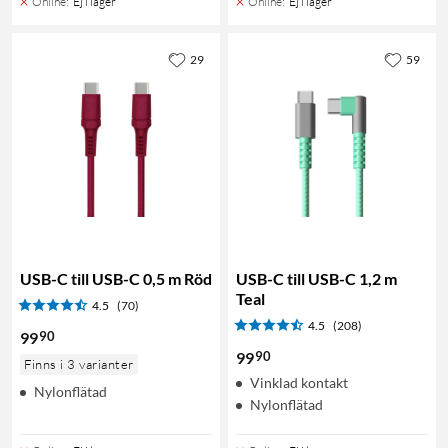
Online
:
Ej i lager
Online
:
Ej i lager
29
59
USB-C till USB-C 0,5 m Röd
USB-C till USB-C 1,2 m
Teal
4.5
(70)
4.5
(208)
90
99
90
99
Finns i 3 varianter
Vinklad kontakt
Nylonflätad
Nylonflätad