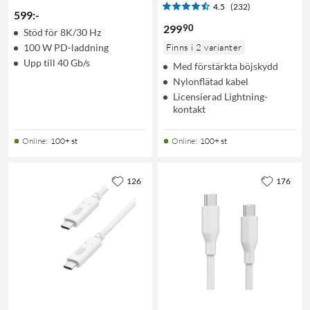
4.5
(232)
599
:
-
90
299
Stöd för 8K/30 Hz
100 W PD-laddning
Finns i 2 varianter
Upp till 40 Gb/s
Med förstärkta böjskydd
Nylonflätad kabel
Licensierad Lightning-
kontakt
Online
:
100+ st
Online
:
100+ st
126
176