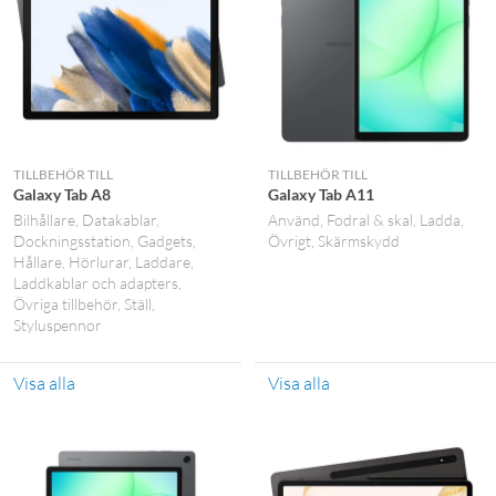
TILLBEHÖR TILL
TILLBEHÖR TILL
Galaxy Tab A8
Galaxy Tab A11
Bilhållare
Datakablar
Använd
Fodral & skal
Ladda
Dockningsstation
Gadgets
Övrigt
Skärmskydd
Hållare
Hörlurar
Laddare
Laddkablar och adapters
Övriga tillbehör
Ställ
Styluspennor
Visa alla
Visa alla