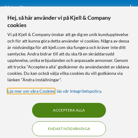
Aktuellt
Hej, så här använder vi på Kjell & Company
cookies
Följ oss
Vi på Kjell & Company önskar att ge dig en unik kundupplevelse
och för att kunna göra detta använder vi cookies. Några av dessa
är nödvändiga för att kjell.com ska fungera och kräver inte ditt
samtycke. Andra bidrar till att du ska få en skräddarsydd
Handla från:
upplevelse, unika erbjudanden och anpassade annonser. Genom
att trycka "Acceptera alla" godkänner du användandet av sådana
Sverige
cookies. Du kan också välja vilka cookies du vill godkänna via
Norge
länken "Ändra inställningar".
Läs mer om våra Cookies
,
läs vår Integritetspolicy
.
ACCEPTERA ALLA
ENDAST NÖDVÄNDIGA
KUNSKAP OCH TILLBEHÖR TILL