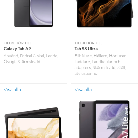
TILLBEHÖR TILL
TILLBEHÖR TILL
Galaxy Tab A9
Tab S8 Ultra
Använd
Fodral & skal
Ladda
Bilhållare
Hållare
Hörlurar
Övrigt
Skärmskydd
Laddare
Laddkablar och
adapters
Skärmskydd
Ställ
Styluspennor
Visa alla
Visa alla