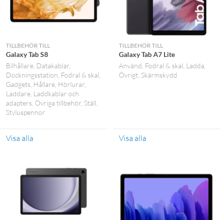
TILLBEHÖR TILL
TILLBEHÖR TILL
Galaxy Tab S8
Galaxy Tab A7 Lite
Bilhållare
Datakablar
Använd
Fodral & skal
Ladda
Dockningsstation
Fodral & skal
Övrigt
Skärmskydd
Gadgets
Hållare
Hörlurar
Laddare
Laddkablar och
adapters
Övriga tillbehör
Ställ
Styluspennor
Visa alla
Visa alla