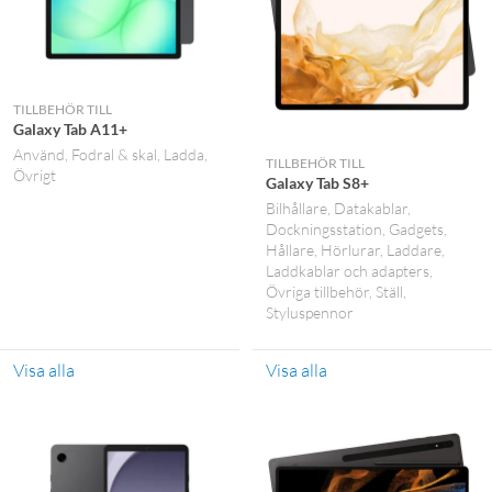
TILLBEHÖR TILL
Galaxy Tab A11+
Använd
Fodral & skal
Ladda
TILLBEHÖR TILL
Övrigt
Galaxy Tab S8+
Bilhållare
Datakablar
Dockningsstation
Gadgets
Hållare
Hörlurar
Laddare
Laddkablar och adapters
Övriga tillbehör
Ställ
Styluspennor
Visa alla
Visa alla