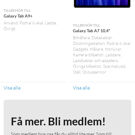
TILLBEHÖR TILL
Galaxy Tab A9+
Använd
Fodral & skal
Ladda
TILLBEHÖR TILL
Övrigt
Galaxy Tab A7 10,4"
Bilhållare
Datakablar
Dockningsstation
Fodral & skal
Gadgets
Hållare
Hörlurar
Kamera-tillbehör
Laddare
Laddkablar och adapters
Övriga tillbehör
Skärmskydd
Ställ
Styluspennor
Visa alla
Visa alla
Få mer. Bli medlem!
Som medlem hos oss får du alltid lite mer. Som till